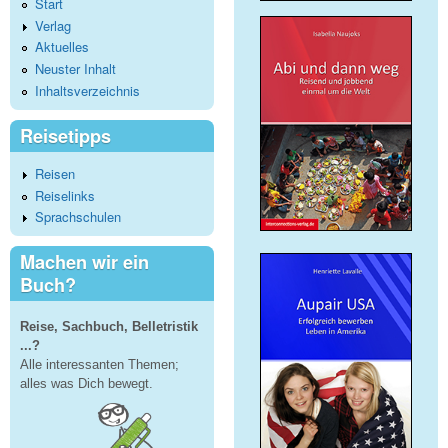
Start
Verlag
Aktuelles
Neuster Inhalt
Inhaltsverzeichnis
Reisetipps
Reisen
Reiselinks
Sprachschulen
Machen wir ein
Buch?
Reise, Sachbuch, Belletristik
...?
Alle interessanten Themen;
alles was Dich bewegt.