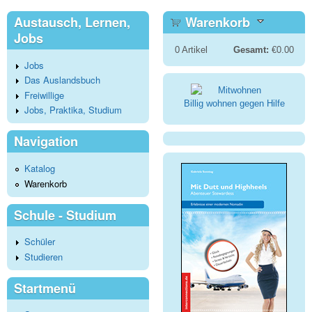
Austausch, Lernen,
Warenkorb
Jobs
0
Artikel
Gesamt:
€0.00
Jobs
Das Auslandsbuch
Freiwillige
Billig wohnen gegen Hilfe
Jobs, Praktika, Studium
Navigation
Katalog
Warenkorb
Schule - Studium
Schüler
Studieren
Startmenü