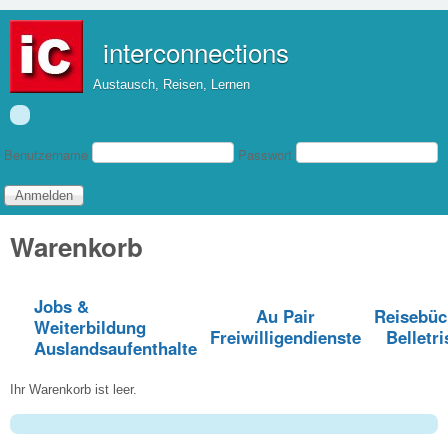
Direkt zum Inhalt
interconnections
Austausch, Reisen, Lernen
Benutzeranmeldung
Benutzername
Passwort
Warenkorb
Jobs &
Au Pair
Reisebüc
Weiterbildung
Freiwilligendienste
Belletri
Auslandsaufenthalte
Ihr Warenkorb ist leer.