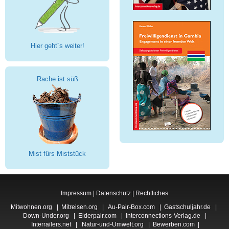
Hier geht´s weiter!
Rache ist süß
Mist fürs Miststück
Impressum
|
Datenschutz
|
Rechtliches
Mitwohnen.org
|
Mitreisen.org
|
Au-Pair-Box.com
|
Gastschuljahr.de
|
Down-Under.org
|
Elderpair.com
|
Interconnections-Verlag.de
|
Interrailers.net
|
Natur-und-Umwelt.org
|
Bewerben.com
|