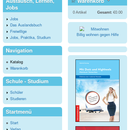
Austausch, Lernen,
Warenkorb
Jobs
0
Artikel
Gesamt:
€0.00
Jobs
Das Auslandsbuch
Freiwillige
Billig wohnen gegen Hilfe
Jobs, Praktika, Studium
Navigation
Katalog
Warenkorb
Schule - Studium
Schüler
Studieren
Startmenü
Start
Verlag