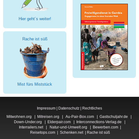
Hier geht´s weiter!
Rache ist süß
Mist fürs Miststück
Impressum
|
Datenschutz
|
Rechtliches
Mitwohnen.org
|
Mitreisen.org
|
Au-Pair-Box.com
|
Gastschuljahr.de
|
Down-Under.org
|
Elderpair.com
|
Interconnections-Verlag.de
|
Interrailers.net
|
Natur-und-Umwelt.org
|
Bewerben.com
|
Reisetops.com
|
Schenken.net
|
Rache ist süß