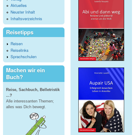
Aktuelles
Neuster Inhalt
Inhaltsverzeichnis
Reisetipps
Reisen
Reiselinks
Sprachschulen
Machen wir ein
Buch?
Reise, Sachbuch, Belletristik
...?
Alle interessanten Themen;
alles was Dich bewegt.