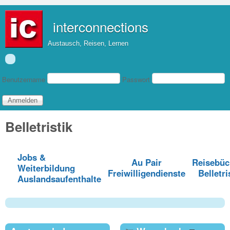
Direkt zum Inhalt
interconnections
Austausch, Reisen, Lernen
Benutzeranmeldung
Benutzername
Passwort
Belletristik
Jobs &
Au Pair
Reisebüc
Weiterbildung
Freiwilligendienste
Belletri
Auslandsaufenthalte