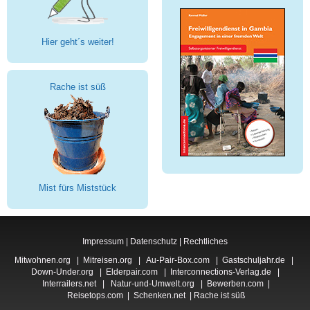
Hier geht´s weiter!
Rache ist süß
Mist fürs Miststück
Impressum
|
Datenschutz
|
Rechtliches
Mitwohnen.org
|
Mitreisen.org
|
Au-Pair-Box.com
|
Gastschuljahr.de
|
Down-Under.org
|
Elderpair.com
|
Interconnections-Verlag.de
|
Interrailers.net
|
Natur-und-Umwelt.org
|
Bewerben.com
|
Reisetops.com
|
Schenken.net
|
Rache ist süß