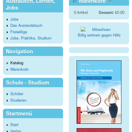
Austausch, Lernen,
Warenkorb
Jobs
0
Artikel
Gesamt:
€0.00
Jobs
Das Auslandsbuch
Freiwillige
Billig wohnen gegen Hilfe
Jobs, Praktika, Studium
Navigation
Katalog
Warenkorb
Schule - Studium
Schüler
Studieren
Startmenü
Start
Verlag