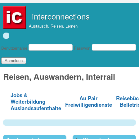
Direkt zum Inhalt
interconnections
Austausch, Reisen, Lernen
Benutzeranmeldung
Benutzername
Passwort
Reisen, Auswandern, Interrail
Jobs &
Au Pair
Reisebüc
Weiterbildung
Freiwilligendienste
Belletri
Auslandsaufenthalte