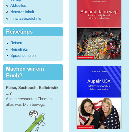
Aktuelles
Neuster Inhalt
Inhaltsverzeichnis
Reisetipps
Reisen
Reiselinks
Sprachschulen
Machen wir ein
Buch?
Reise, Sachbuch, Belletristik
...?
Alle interessanten Themen;
alles was Dich bewegt.