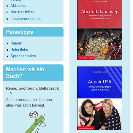
Aktuelles
Neuster Inhalt
Inhaltsverzeichnis
Reisetipps
Reisen
Reiselinks
Sprachschulen
Machen wir ein
Buch?
Reise, Sachbuch, Belletristik
...?
Alle interessanten Themen;
alles was Dich bewegt.