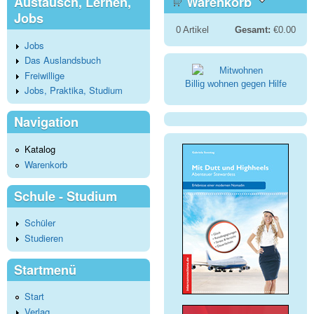
Austausch, Lernen,
Warenkorb
Jobs
0
Artikel
Gesamt:
€0.00
Jobs
Das Auslandsbuch
Freiwillige
Billig wohnen gegen Hilfe
Jobs, Praktika, Studium
Navigation
Katalog
Warenkorb
Schule - Studium
Schüler
Studieren
Startmenü
Start
Verlag