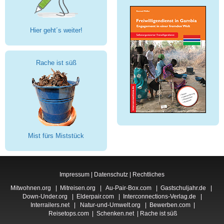
Hier geht´s weiter!
Rache ist süß
Mist fürs Miststück
Impressum
|
Datenschutz
|
Rechtliches
Mitwohnen.org
|
Mitreisen.org
|
Au-Pair-Box.com
|
Gastschuljahr.de
|
Down-Under.org
|
Elderpair.com
|
Interconnections-Verlag.de
|
Interrailers.net
|
Natur-und-Umwelt.org
|
Bewerben.com
|
Reisetops.com
|
Schenken.net
|
Rache ist süß