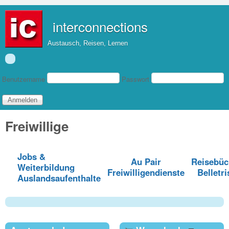
Direkt zum Inhalt
interconnections
Austausch, Reisen, Lernen
Benutzeranmeldung
Benutzername
Passwort
Freiwillige
Jobs &
Au Pair
Reisebüc
Weiterbildung
Freiwilligendienste
Belletri
Auslandsaufenthalte