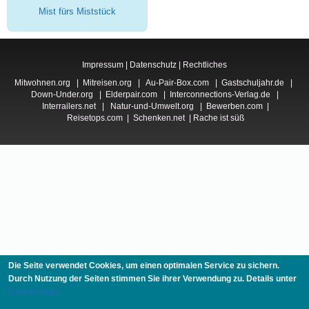
Mist fürs Miststück
Impressum
|
Datenschutz
|
Rechtliches
Mitwohnen.org
|
Mitreisen.org
|
Au-Pair-Box.com
|
Gastschuljahr.de
|
Down-Under.org
|
Elderpair.com
|
Interconnections-Verlag.de
|
Interrailers.net
|
Natur-und-Umwelt.org
|
Bewerben.com
|
Reisetops.com
|
Schenken.net
|
Rache ist süß
Die Seite verwendet Cookies, um einen optimalen Service zu sichern.
Durch Nutzung der Seiten stimmen Sie ihrer Verwendung zu. Details unter
Datenschutz.