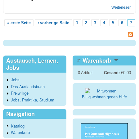
Weiterlesen
übe
Tra
Ani
« erste Seite
‹ vorherige Seite
1
2
3
4
5
6
7
Seiten
Austausch, Lernen,
Warenkorb
Jobs
0
Artikel
Gesamt:
€0.00
Jobs
Das Auslandsbuch
Freiwillige
Billig wohnen gegen Hilfe
Jobs, Praktika, Studium
Navigation
Katalog
Warenkorb