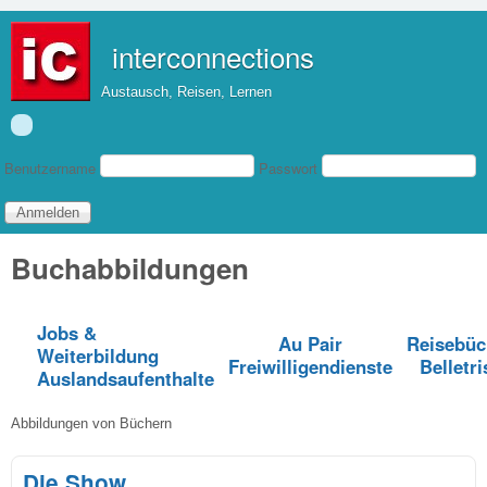
Direkt zum Inhalt
interconnections
Austausch, Reisen, Lernen
Benutzeranmeldung
Benutzername
Passwort
Buchabbildungen
Jobs &
Au Pair
Reisebüc
Weiterbildung
Freiwilligendienste
Belletri
Auslandsaufenthalte
Abbildungen von Büchern
Die Show