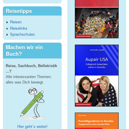
Reisetipps
Reisen
Reiselinks
Sprachschulen
Machen wir ein
Buch?
Reise, Sachbuch, Belletristik
...?
Alle interessanten Themen;
alles was Dich bewegt.
Hier geht´s weiter!