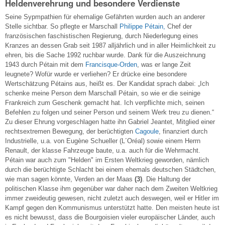
Heldenverehrung und besondere Verdienste
Seine Sypmpathien für ehemalige Gefährten wurden auch an anderer
Stelle sichtbar. So pflegte er Marschall
Philippe Pétain,
Chef der
französischen faschistischen Regierung, durch Niederlegung eines
Kranzes an dessen Grab seit 1987 alljährlich und in aller Heimlichkeit zu
ehren, bis die Sache 1992 ruchbar wurde. Dank für die Auszeichnung
1943 durch Pétain mit dem
Francisque-Orden
, was er lange Zeit
leugnete? Wofür wurde er verliehen? Er drücke eine besondere
Wertschätzung Pétains aus, heißt es. Der Kandidat sprach dabei: „Ich
schenke meine Person dem Marschall Pétain, so wie er die seinige
Frankreich zum Geschenk gemacht hat. Ich verpflichte mich, seinen
Befehlen zu folgen und seiner Person und seinem Werk treu zu dienen.“
Zu dieser Ehrung vorgeschlagen hatte ihn Gabriel Jeantet, Mitglied einer
rechtsextremen Bewegung, der berüchtigten
Cagoule
, finanziert durch
Industrielle, u.a. von Eugène Schueller (L´Oréal) sowie einem Herrn
Renault, der klasse Fahrzeuge baute, u.a. auch für die Wehrmacht.
Pétain war auch zum "Helden" im Ersten Weltkrieg geworden, nämlich
durch die berüchtigte Schlacht bei einem ehemals deutschen Städtchen,
wie man sagen könnte, Verden an der Maas
(3)
. Die Haltung der
politischen Klasse ihm gegenüber war daher nach dem Zweiten Weltkrieg
immer zweideutig gewesen, nicht zuletzt auch deswegen, weil er Hitler im
Kampf gegen den Kommunismus unterstützt hatte. Den meisten heute ist
es nicht bewusst, dass die Bourgoisien vieler europäischer Länder, auch