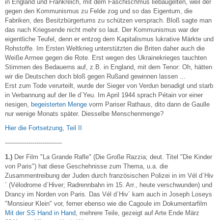
in England und Frankreich, mit dem Faschischmus liebäugelten, weil der
gegen den Kommunismus zu Felde zog und so das Eigentum, die
Fabriken, des Besitzbürgertums zu schützen versprach. Bloß sagte man
das nach Kriegsende nicht mehr so laut. Der Kommunismus war der
eigentliche Teufel, denn er entzog dem Kapitalismus lukrative Märkte und
Rohstoffe. Im Ersten Weltkrieg unterstützten die Briten daher auch die
Weiße Armee gegen die Rote. Erst wegen des Ukrainekrieges tauchten
Stimmen des Bedauerns auf, z.B. in England, mit dem Tenor: Oh, hätten
wir die Deutschen doch bloß gegen Rußand gewinnen lassen ...
Erst zum Tode verurteilt, wurde der Sieger von Verdun benadigt und starb
in Verbannung auf der Ile d´Yeu. Im April 1944 sprach Pétain vor einer
riesigen,
begeisterten Menge
vorm Pariser Rathaus, dito dann de Gaulle
nur wenige Monats später. Diesselbe Menschenmenge?
Hier die Fortsetzung, Teil II
-----------------------------
1.)
Der Film "La Grande Rafle" (Die Große Razzia; deut. Titel "Die Kinder
von Paris") hat diese Geschehnisse zum Thema, u.a. die
Zusammentreibung der Juden durch französischen Polizei in im Vél d´Hiv
´ (Vélodrome d´Hiver; Radrennbahn im 15. Arr., heute verschwunden) und
Drancy im Norden von Paris. Das Vél d´Hiv´ kam auch in Joseph Loseys
"Monsieur Klein" vor, ferner ebenso wie die Cagoule im Dokumentarfilm
Mit der SS Hand in Hand
, mehrere Teile, gezeigt auf Arte Ende März