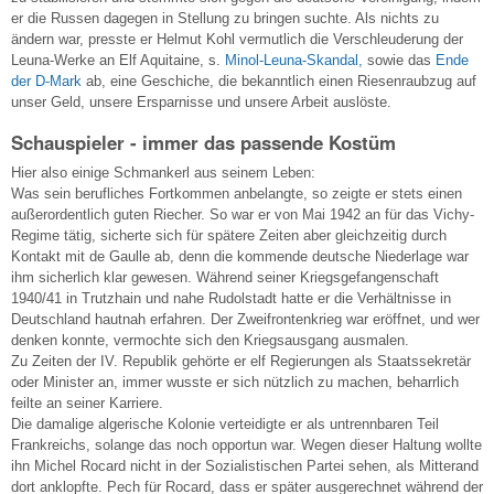
er die Russen dagegen in Stellung zu bringen suchte. Als nichts zu
ändern war, presste er Helmut Kohl vermutlich die Verschleuderung der
Leuna-Werke an Elf Aquitaine, s.
Minol-Leuna-Skandal,
sowie das
Ende
der D-Mark
ab, eine Geschiche, die bekanntlich einen Riesenraubzug auf
unser Geld, unsere Ersparnisse und unsere Arbeit auslöste.
Schauspieler - immer das passende Kostüm
Hier also einige Schmankerl aus seinem Leben:
Was sein berufliches Fortkommen anbelangte, so zeigte er stets einen
außerordentlich guten Riecher. So war er von Mai 1942 an für das Vichy-
Regime tätig, sicherte sich für spätere Zeiten aber gleichzeitig durch
Kontakt mit de Gaulle ab, denn die kommende deutsche Niederlage war
ihm sicherlich klar gewesen. Während seiner Kriegsgefangenschaft
1940/41 in Trutzhain und nahe Rudolstadt hatte er die Verhältnisse in
Deutschland hautnah erfahren. Der Zweifrontenkrieg war eröffnet, und wer
denken konnte, vermochte sich den Kriegsausgang ausmalen.
Zu Zeiten der IV. Republik gehörte er elf Regierungen als Staatssekretär
oder Minister an, immer wusste er sich nützlich zu machen, beharrlich
feilte an seiner Karriere.
Die damalige algerische Kolonie verteidigte er als untrennbaren Teil
Frankreichs, solange das noch opportun war. Wegen dieser Haltung wollte
ihn Michel Rocard nicht in der Sozialistischen Partei sehen, als Mitterand
dort anklopfte. Pech für Rocard, dass er später ausgerechnet während der