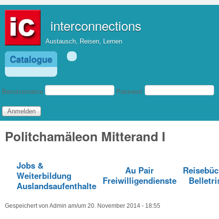
Direkt zum Inhalt
interconnections
Austausch, Reisen, Lernen
Catalogue
Benutzeranmeldung
Benutzername
Passwort
Politchamäleon Mitterand I
Jobs &
Au Pair
Reisebüc
Weiterbildung
Freiwilligendienste
Belletri
Auslandsaufenthalte
Gespeichert von
Admin
am/um
20. November 2014 - 18:55