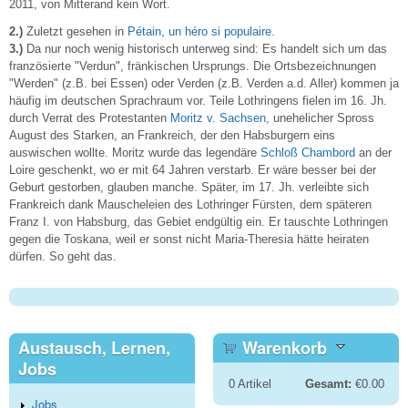
2011, von Mitterand kein Wort.
2.)
Zuletzt gesehen in
Pétain, un héro si populaire.
3.)
Da nur noch wenig historisch unterweg sind: Es handelt sich um das
französierte "Verdun", fränkischen Ursprungs. Die Ortsbezeichnungen
"Werden" (z.B. bei Essen) oder Verden (z.B. Verden a.d. Aller) kommen ja
häufig im deutschen Sprachraum vor. Teile Lothringens fielen im 16. Jh.
durch Verrat des Protestanten
Moritz v. Sachsen,
unehelicher Spross
August des Starken, an Frankreich, der den Habsburgern eins
auswischen wollte. Moritz wurde das legendäre
Schloß Chambord
an der
Loire geschenkt, wo er mit 64 Jahren verstarb. Er wäre besser bei der
Geburt gestorben, glauben manche. Später, im 17. Jh. verleibte sich
Frankreich dank Mauscheleien des Lothringer Fürsten, dem späteren
Franz I. von Habsburg, das Gebiet endgültig ein. Er tauschte Lothringen
gegen die Toskana, weil er sonst nicht Maria-Theresia hätte heiraten
dürfen. So geht das.
Austausch, Lernen,
Warenkorb
Jobs
0
Artikel
Gesamt:
€0.00
Jobs