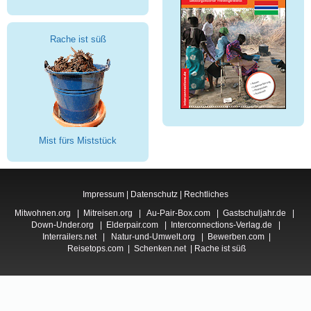
Rache ist süß
Mist fürs Miststück
Impressum
|
Datenschutz
|
Rechtliches
Mitwohnen.org
|
Mitreisen.org
|
Au-Pair-Box.com
|
Gastschuljahr.de
|
Down-Under.org
|
Elderpair.com
|
Interconnections-Verlag.de
|
Interrailers.net
|
Natur-und-Umwelt.org
|
Bewerben.com
|
Reisetops.com
|
Schenken.net
|
Rache ist süß