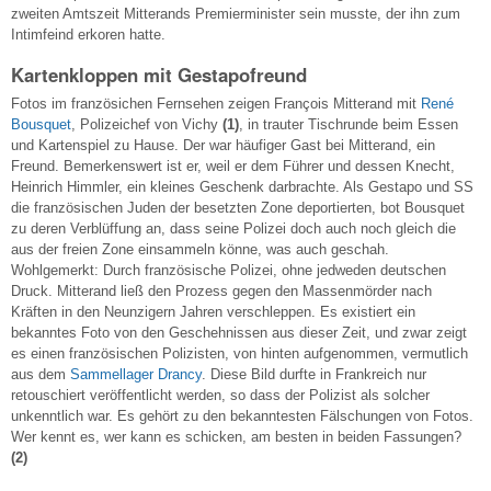
zweiten Amtszeit Mitterands Premierminister sein musste, der ihn zum
Intimfeind erkoren hatte.
Kartenkloppen mit Gestapofreund
Fotos im französichen Fernsehen zeigen François Mitterand mit
René
Bousquet
, Polizeichef von Vichy
(1)
, in trauter Tischrunde beim Essen
und Kartenspiel zu Hause. Der war häufiger Gast bei Mitterand, ein
Freund. Bemerkenswert ist er, weil er dem Führer und dessen Knecht,
Heinrich Himmler, ein kleines Geschenk darbrachte. Als Gestapo und SS
die französischen Juden der besetzten Zone deportierten, bot Bousquet
zu deren Verblüffung an, dass seine Polizei doch auch noch gleich die
aus der freien Zone einsammeln könne, was auch geschah.
Wohlgemerkt: Durch französische Polizei, ohne jedweden deutschen
Druck. Mitterand ließ den Prozess gegen den Massenmörder nach
Kräften in den Neunzigern Jahren verschleppen. Es existiert ein
bekanntes Foto von den Geschehnissen aus dieser Zeit, und zwar zeigt
es einen französischen Polizisten, von hinten aufgenommen, vermutlich
aus dem
Sammellager Drancy
. Diese Bild durfte in Frankreich nur
retouschiert veröffentlicht werden, so dass der Polizist als solcher
unkenntlich war. Es gehört zu den bekanntesten Fälschungen von Fotos.
Wer kennt es, wer kann es schicken, am besten in beiden Fassungen?
(2)