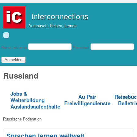
Direkt zum Inhalt
interconnections
Austausch, Reisen, Lernen
Benutzeranmeldung
Benutzername
Passwort
Russland
Jobs &
Au Pair
Reisebüc
Weiterbildung
Freiwilligendienste
Belletri
Auslandsaufenthalte
Russische Föderation
Sprachen lernen weltweit