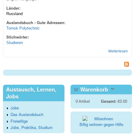
Länder:
Russland
Auslandsbuch - Gute Adressen:
Tomsk Polytechnic
Stichwörter:
Studieren
Weiterlesen
übe
Inge
in R
Austausch, Lernen,
Warenkorb
Jobs
0
Artikel
Gesamt:
€0.00
Jobs
Das Auslandsbuch
Freiwillige
Billig wohnen gegen Hilfe
Jobs, Praktika, Studium