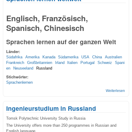
Englisch, Französisch,
Spanisch, Chinesisch
Sprachen lernen auf der ganzen Welt
Länder:
Südafrika
Amerika
Kanada
Südamerika
USA
China
Australien
Frankreich
Großbritannien
Irland
Italien
Portugal
Schweiz
Spani
en
Neuseeland
Russland
Stichwörter:
Sprachenlernen
Weiterlesen
übe
Spr
lern
Ingenieurstudium in Russland
welt
Tomsk Polytechnic University Study in Russia
The University offers more than 250 programmes in Russian and
English language.