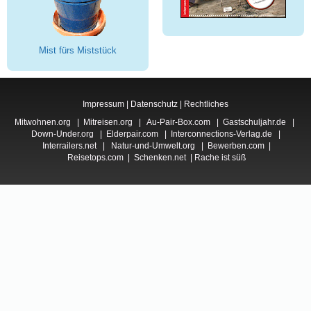
Mist fürs Miststück
Impressum
|
Datenschutz
|
Rechtliches
Mitwohnen.org
|
Mitreisen.org
|
Au-Pair-Box.com
|
Gastschuljahr.de
|
Down-Under.org
|
Elderpair.com
|
Interconnections-Verlag.de
|
Interrailers.net
|
Natur-und-Umwelt.org
|
Bewerben.com
|
Reisetops.com
|
Schenken.net
|
Rache ist süß