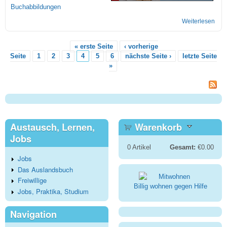
Buchabbildungen
Weiterlesen
übe
Tra
Ani
« erste Seite
‹ vorherige
Seiten
Seite
1
2
3
4
5
6
nächste Seite ›
letzte Seite
»
Austausch, Lernen,
Warenkorb
Jobs
0
Artikel
Gesamt:
€0.00
Jobs
Das Auslandsbuch
Freiwillige
Billig wohnen gegen Hilfe
Jobs, Praktika, Studium
Navigation