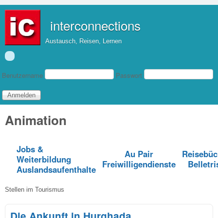
Direkt zum Inhalt
interconnections
Austausch, Reisen, Lernen
Benutzeranmeldung
Benutzername
Passwort
Animation
Jobs &
Au Pair
Reisebüc
Weiterbildung
Freiwilligendienste
Belletri
Auslandsaufenthalte
Stellen im Tourismus
Die Ankunft in Hurghada