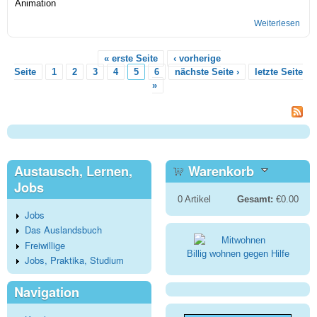
Animation
Weiterlesen
übe
Ani
bei 
« erste Seite
‹ vorherige
Seiten
Seite
1
2
3
4
5
6
nächste Seite ›
letzte Seite
»
Austausch, Lernen,
Warenkorb
Jobs
0
Artikel
Gesamt:
€0.00
Jobs
Das Auslandsbuch
Freiwillige
Billig wohnen gegen Hilfe
Jobs, Praktika, Studium
Navigation