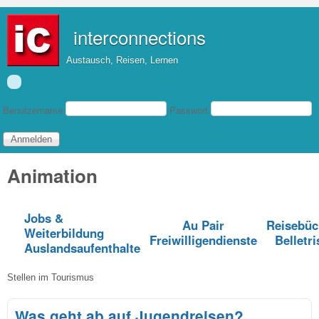
Direkt zum Inhalt
interconnections
Austausch, Reisen, Lernen
Benutzeranmeldung
Benutzername
Passwort
Animation
Jobs &
Au Pair
Reisebüc
Weiterbildung
Freiwilligendienste
Belletri
Auslandsaufenthalte
Stellen im Tourismus
Was geht ab auf Jugendreisen?