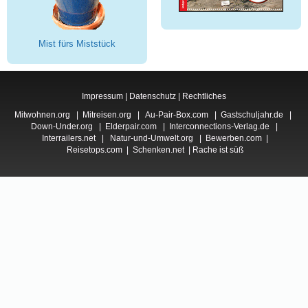
Mist fürs Miststück
Impressum
|
Datenschutz
|
Rechtliches
Mitwohnen.org
|
Mitreisen.org
|
Au-Pair-Box.com
|
Gastschuljahr.de
|
Down-Under.org
|
Elderpair.com
|
Interconnections-Verlag.de
|
Interrailers.net
|
Natur-und-Umwelt.org
|
Bewerben.com
|
Reisetops.com
|
Schenken.net
|
Rache ist süß