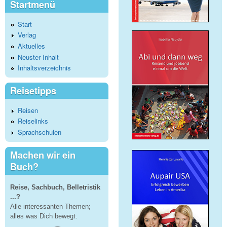
Startmenü
Start
Verlag
Aktuelles
Neuster Inhalt
Inhaltsverzeichnis
Reisetipps
Reisen
Reiselinks
Sprachschulen
Machen wir ein
Buch?
Reise, Sachbuch, Belletristik
...?
Alle interessanten Themen;
alles was Dich bewegt.