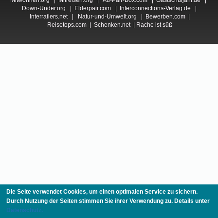
Mitwohnen.org
|
Mitreisen.org
|
Au-Pair-Box.com
|
Gastschuljahr.de
|
Down-Under.org
|
Elderpair.com
|
Interconnections-Verlag.de
|
Interrailers.net
|
Natur-und-Umwelt.org
|
Bewerben.com
|
Reisetops.com
|
Schenken.net
|
Rache ist süß
Die Seite verwendet Cookies, um einen optimalen Service zu sichern.
Durch Nutzung der Seiten stimmen Sie ihrer Verwendung zu. Details unter
Datenschutz.