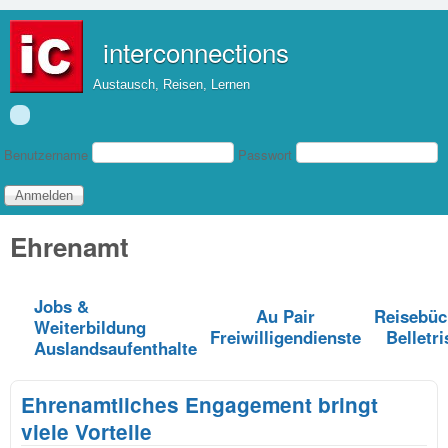
Direkt zum Inhalt
interconnections
Austausch, Reisen, Lernen
Benutzeranmeldung
Benutzername
Passwort
Ehrenamt
Jobs &
Au Pair
Reisebüc
Weiterbildung
Freiwilligendienste
Belletri
Auslandsaufenthalte
Ehrenamtliches Engagement bringt
viele Vorteile