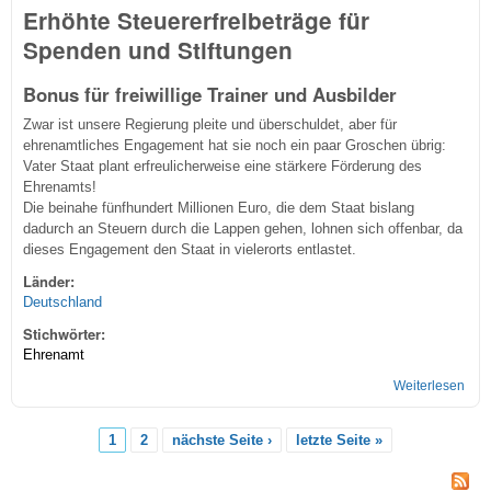
Erhöhte Steuererfreibeträge für
Spenden und Stiftungen
Bonus für freiwillige Trainer und Ausbilder
Zwar ist unsere Regierung pleite und überschuldet, aber für
ehrenamtliches Engagement hat sie noch ein paar Groschen übrig:
Vater Staat plant erfreulicherweise eine stärkere Förderung des
Ehrenamts!
Die beinahe fünfhundert Millionen Euro, die dem Staat bislang
dadurch an Steuern durch die Lappen gehen, lohnen sich offenbar, da
dieses Engagement den Staat in vielerorts entlastet.
Länder:
Deutschland
Stichwörter:
Ehrenamt
Weiterlesen
übe
Unte
vom 
1
2
nächste Seite ›
letzte Seite »
Seiten