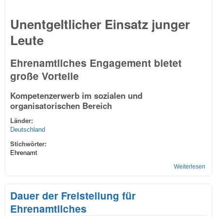
Unentgeltlicher Einsatz junger
Leute
Ehrenamtliches Engagement bietet
große Vorteile
Kompetenzerwerb im sozialen und
organisatorischen Bereich
Länder:
Deutschland
Stichwörter:
Ehrenamt
Weiterlesen
übe
Ehr
Eng
Dauer der Freistellung für
brin
Vort
Ehrenamtliches