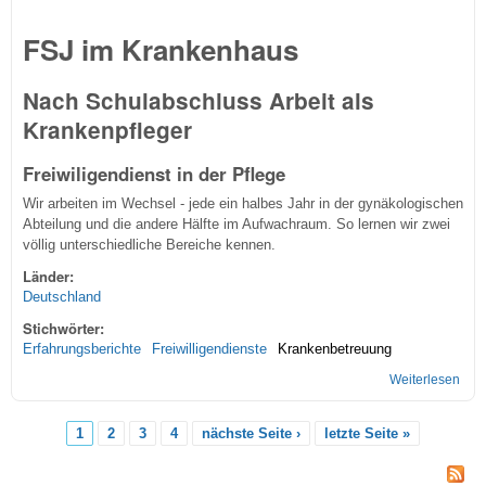
FSJ im Krankenhaus
Nach Schulabschluss Arbeit als
Krankenpfleger
Freiwiligendienst in der Pflege
Wir arbeiten im Wechsel - jede ein halbes Jahr in der gynäkologischen
Abteilung und die andere Hälfte im Aufwachraum. So lernen wir zwei
völlig unterschiedliche Bereiche kennen.
Länder:
Deutschland
Stichwörter:
Erfahrungsberichte
Freiwilligendienste
Krankenbetreuung
Weiterlesen
übe
FSJ
im
1
2
3
4
nächste Seite ›
letzte Seite »
OP
Seiten