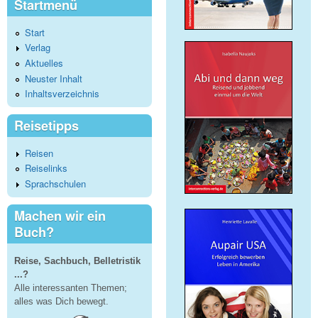
Startmenü
Start
Verlag
Aktuelles
Neuster Inhalt
Inhaltsverzeichnis
Reisetipps
Reisen
Reiselinks
Sprachschulen
Machen wir ein
Buch?
Reise, Sachbuch, Belletristik
...?
Alle interessanten Themen;
alles was Dich bewegt.