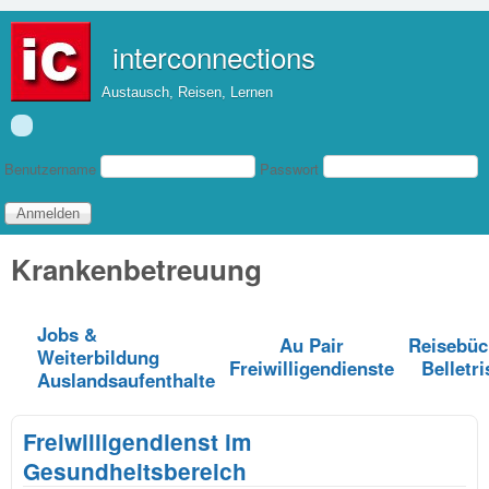
Direkt zum Inhalt
interconnections
Austausch, Reisen, Lernen
Benutzeranmeldung
Benutzername
Passwort
Krankenbetreuung
Jobs &
Au Pair
Reisebüc
Weiterbildung
Freiwilligendienste
Belletri
Auslandsaufenthalte
Freiwilligendienst im
Gesundheitsbereich