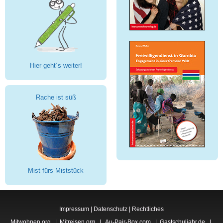
Hier geht´s weiter!
Rache ist süß
Mist fürs Miststück
Impressum
|
Datenschutz
|
Rechtliches
Mitwohnen.org
|
Mitreisen.org
|
Au-Pair-Box.com
|
Gastschuljahr.de
|