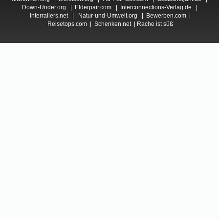
Down-Under.org
|
Elderpair.com
|
Interconnections-Verlag.de
|
Interrailers.net
|
Natur-und-Umwelt.org
|
Bewerben.com
|
Reisetops.com
|
Schenken.net
|
Rache ist süß