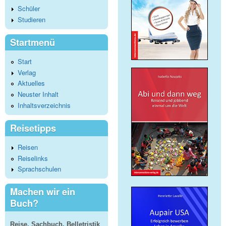
Schüler
Studieren
Startmenü
Start
Verlag
Aktuelles
Neuster Inhalt
Inhaltsverzeichnis
Reisetipps
Reisen
Reiselinks
Sprachschulen
Machen wir ein
Buch?
Reise, Sachbuch, Belletristik