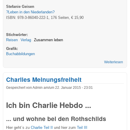
Stefanie Geisen
?Leben in den Niederlanden?
ISBN: 978-3-86040-222-1, 176 Seiten, € 15,90
Stichwörter:
Reisen
Verlag
Zusammen leben
Grafik:
Buchabbildungen
Weiterlesen
übe
Jobs
Prak
Charlies Meinungsfreiheit
Stu
Gespeichert von
Admin
am/um
22. Januar 2015 - 23:01
Ich bin Charlie Hebdo ...
... und wohne bei den Rothschilds
Hier geht´s zu
Charlie Teil II
und hier zum
Teil III