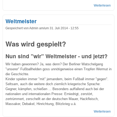
Weiterlesen
über
Mein
Weltmeister
Gespeichert von
Admin
am/um
31. Juli 2014 - 12:55
Was wird gespielt?
Nun sind "wir" Weltmeister - und jetzt?
Wir haben gewonnen? Ja, was denn? Der Berliner Watschelgang
"unserer" Fußballhelden goss unnötigerweise einen Tropfen Wermut in
die Geschichte.
Kinder spielen immer "mit" jemandem, beim Fußball immer "gegen".
Seltsam, auch die weitere doch ziemlich kriegerische Sprache:
Gegner, kämpfen, schießen ... Besonders auffallend auch bei der
nationalen und internationalen Presse: Erniedrigt, zerstört,
zertrümmert, zerschellt an der deutschen Mauer, Hackfleisch,
Massaker, Debakel, Hinrichtung, Blitzkrieg u.ä.
Weiterlesen
übe
Welt