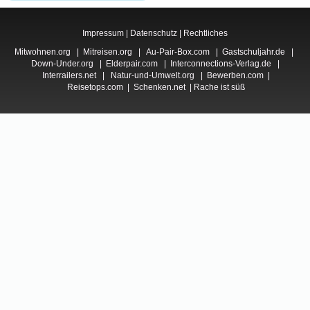
Impressum
|
Datenschutz
|
Rechtliches
Mitwohnen.org
|
Mitreisen.org
|
Au-Pair-Box.com
|
Gastschuljahr.de
|
Down-Under.org
|
Elderpair.com
|
Interconnections-Verlag.de
|
Interrailers.net
|
Natur-und-Umwelt.org
|
Bewerben.com
|
Reisetops.com
|
Schenken.net
|
Rache ist süß