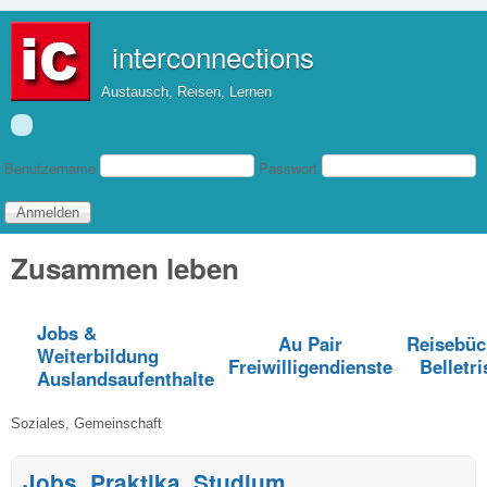
Direkt zum Inhalt
interconnections
Austausch, Reisen, Lernen
Benutzeranmeldung
Benutzername
Passwort
Zusammen leben
Jobs &
Au Pair
Reisebüc
Weiterbildung
Freiwilligendienste
Belletri
Auslandsaufenthalte
Soziales, Gemeinschaft
Jobs, Praktika, Studium