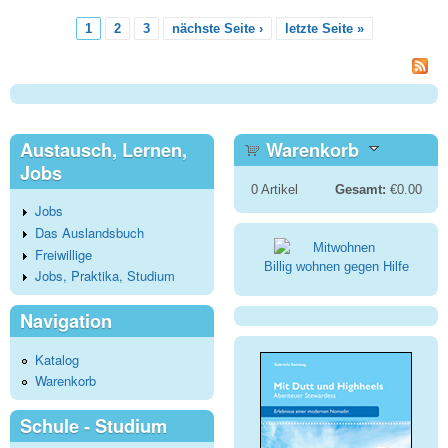
1
2
3
nächste Seite ›
letzte Seite »
Seiten
Austausch, Lernen,
Warenkorb
Jobs
0
Artikel
Gesamt:
€0.00
Jobs
Das Auslandsbuch
Freiwillige
Billig wohnen gegen Hilfe
Jobs, Praktika, Studium
Navigation
Katalog
Warenkorb
Schule - Studium