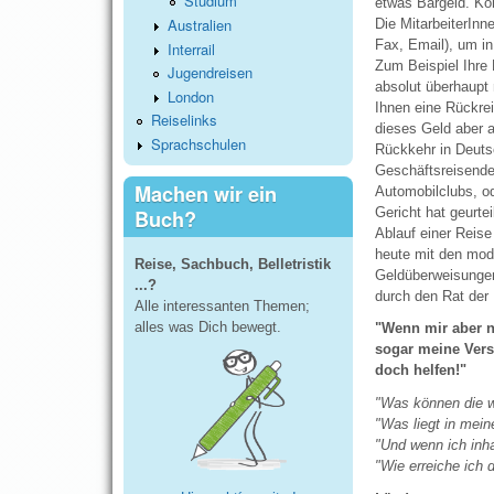
Studium
etwas Bargeld. Kon
Australien
Die MitarbeiterInn
Fax, Email), um in
Interrail
Zum Beispiel Ihre 
Jugendreisen
absolut überhaupt
London
Ihnen eine Rückre
Reiselinks
dieses Geld aber 
Sprachschulen
Rückkehr in Deutsc
Geschäftsreisenden
Machen wir ein
Automobilclubs, od
Gericht hat geurte
Buch?
Ablauf einer Reise
heute mit den mod
Reise, Sachbuch, Belletristik
Geldüberweisunge
...?
durch den Rat der 
Alle interessanten Themen;
alles was Dich bewegt.
"Wenn mir aber n
sogar meine Ver
doch helfen!"
"Was können die wi
"Was liegt in mein
"Und wenn ich inha
"Wie erreiche ich 