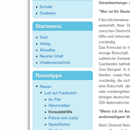
Verantwortungs- 
Schüler
"Wer ist für Deu
Studieren
Fälschlicherweise 
Startmenü
weiterhilft. Aber:
zwischen Deutschl
Hilfe und Informa
Start
zuständig.
Verlag
Das Konsulat ist i
Aktuelles
einzige Botschaft,
Neuster Inhalt
zahlreiche General
Inhaltsverzeichnis
Gastlandes befind
Zum Beispiel: In S
Reisetipps
Norden, sowie Hono
zuständig, die sic
Reisen
eine Botschaft, ab
oder vorübergehend
Lust auf Frankreich
dortigen deutschen
Au Pair
250 diplomatische 
Herumtreiber
Konsulatshilfe
"Wenn ich im Aus
anderweitigem Ve
Polizei und Justiz
Sprachkurse
Nein! Dreimal Nei