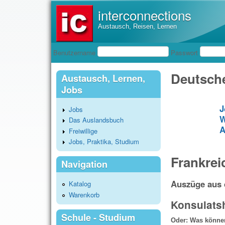
interconnections
Austausch, Reisen, Lernen
Benutzeranmeldung
Benutzername
Passwort
Deutsche
Austausch, Lernen,
Jobs
J
Jobs
W
Das Auslandsbuch
A
Freiwillige
Jobs, Praktika, Studium
Frankrei
Navigation
Auszüge aus 
Katalog
Warenkorb
Konsulatshi
Schule - Studium
Oder: Was können