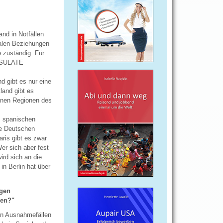
and in Notfällen
eralen Beziehungen
 zuständig. Für
ONSULATE
d gibt es nur eine
land gibt es
denen Regionen des
m spanischen
ne Deutschen
aris gibt es zwar
er sich aber fest
ird sich an die
in Berlin hat über
egen
sen?"
en Ausnahmefällen