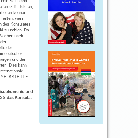
 kein Sozialamt!
llen (z.B. Telefon,
erhelfen können.
e reißen, wenn
en des Konsulates,
ld zu zahlen. Da
r Wochen nach
oder
fte der
Ein deutsches
usorgen und den
rten. Dies kann
nternationale
ZUR SELBSTHILFE
eisdokumente und
USS das Konsulat