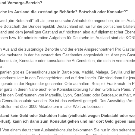
und Vorsorge-Bereich?
tsche im Ausland die zuständige Behörde? Botschaft oder Konsulat?"
wird „die Botschaft“ oft als jene deutsche Anlaufstelle angesehen, die im Ausl
 Die Botschaft der Bundesrepublik Deutschland ist nur für die politischen bilat
and und dem jeweiligen Gastland auf höchster, also auf diplomatischer Ebene
tionen bzw. für administrative Aufgaben für Deutsche im Ausland sind die K
m Ausland die zuständige Behörde und der erste Ansprechpartner! Pro Gastlan
 die meistens in der Hauptstadt des Gastlandes angesiedelt ist. Aber pro Gast
konsulate, Konsulate oder konsularische Außenstellen, die sich in verschie
en.
panien gibt es Generalkonsulate in Barcelona, Madrid, Malaga, Sevilla und i
rarkonsulate in den Feriengebieten und auf den Inseln. Die sind dann für je
h gerade in der Region der genannten Orte aufhalten. Beispiel Frankreich: In P
er ganz in deren Nähe auch eine Konsularabteilung für den Großraum Paris. W
 in den Großräumen von Marseille, Lyon, Straßburg oder Bordeaux aufhält, w
 Generalkonsulate wenden. So ist das weltweit geregelt. Das Auswärtige Amt 
Stellen mit über 3000 Mitarbeitern in aller Welt zu betreuen.
land kein Geld oder Schulden habe (vielleicht wegen Diebstahl oder w
rlust), kann ich dann zum Konsulat gehen und mir dort Geld geben las
n! Von einem deutschen Auslandskonsulat bekommen Sie nur in den seltenst