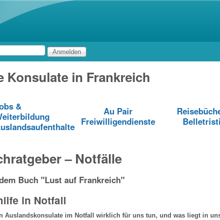
Direkt zum Inhalt
 Konsulate in Frankreich
obs &
Au Pair
Reisebüch
eiterbildung
Freiwilligendienste
Belletrist
uslandsaufenthalte
chratgeber – Notfälle
dem Buch "Lust auf Frankreich"
lfe in Notfall
 Auslandskonsulate im Notfall wirklich für uns tun, und was liegt in u