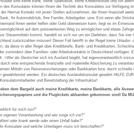
sulate sind keine Bank, keine Sparkasse, keine Kreditinstitute und vor allem
en des Konsulates können Ihnen die Technik des Konsulates zur Verfügung ste
 der Heimat Kontakt mit jenen Stellen aufzunehmen, die Ihnen finanziell weit
Bank, Ihr Automobilclub, Ihre Familie, Arbeitgeber, usw. Erst wenn alle Strick
 niemand Ihnen weiter helfen oder Geld überweisen kann, liegt es im Ermess
isemöglichkeit auf dem preiswertesten Weg zu ermöglichen und etwas Zehrge
aus Steuermitteln kommt, handelt es sich nur um ein Darlehen, dass Sie vie
hland zurückzahlen müssen! Dieser Fall betrifft in der Regel keine Urlaubs- 
, da diese in aller Regel über Kreditbriefe, Bank- und Kreditkarten, Scheckhe
er zumindest über Familien- oder Arbeitskontakte in Deutschland verfügen. 
ilt: >Wer als Deutscher sich ins Ausland begibt, hat eigenverantwortlich vorz
 durch eine entsprechende finanzielle und materielle Absicherung zu verantwo
ernen Mitteln von Reiseversicherungen oder Bankkarten bzw. durch schnelle i
n gewährleistet werden. Ein deutsches Auslandskonsulat gewährt HILFE 
Konsulatsmitarbeiter und Bereitstellung der Infrastruktur!
eben dem Bargeld auch meine Kreditkarte, meine Bankkarte, alle Ausw
sicherungspapiere und die Flugtickets abhanden gekommen sind! Da M
rklich für mich tun?"
er eigenen Verantwortung und wie sorge ich vor?"
ftiert oder krank werde oder einen Unfall habe?"
die Konsulate und welche Unterlagen muss ich beischaffen?"