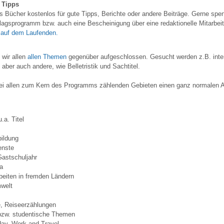
 Tipps
s Bücher kostenlos für gute Tipps, Berichte oder andere Beiträge. Gerne spen
agsprogramm bzw. auch eine Bescheinigung über eine redaktionelle Mitarbeit
h auf dem Laufenden.
 wir allen
allen Themen
gegenüber aufgeschlossen. Gesucht werden z.B. inte
,
aber auch andere, wie Belletristik und Sachtitel.
bei allen zum Kern des Programms zählenden Gebieten einen ganz normalen A
a. Titel
bildung
ienste
Gastschuljahr
a
beiten in fremden Ländern
welt
e, Reiseerzählungen
 bzw. studentische Themen
day, Work and Travel