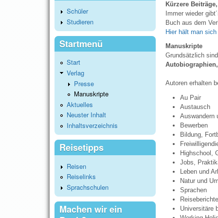
Kürzere Beiträge,
Schüler
Immer wieder gibt´
Studieren
Buch aus dem Verl
Hier hält man sic
Startmenü
Manuskripte
Grundsätzlich sind
Start
Autobiographien
Verlag
Presse
Autoren erhalten 
Manuskripte
Au Pair
Aktuelles
Austausch
Neuster Inhalt
Auswandern u.
Inhaltsverzeichnis
Bewerben
Bildung, Fort
Freiwilligend
Reisetipps
Highschool, 
Jobs, Praktik
Reisen
Leben und Ar
Reiselinks
Natur und Um
Sprachschulen
Sprachen
Reisebericht
Machen wir ein
Universitäre
Working Holi