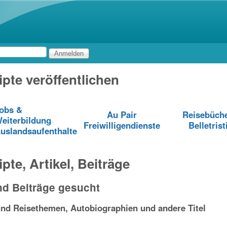
Direkt zum Inhalt
pte veröffentlichen
obs &
Au Pair
Reisebüch
eiterbildung
Freiwilligendienste
Belletrist
uslandsaufenthalte
pte, Artikel, Beiträge
nd Beiträge gesucht
nd Reisethemen, Autobiographien und andere Titel