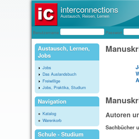
interconnections
Austausch, Reisen, Lernen
Benutzeranmeldung
Benutzername
Passwort
Manuskri
Austausch, Lernen,
Jobs
J
Jobs
W
Das Auslandsbuch
A
Freiwillige
Jobs, Praktika, Studium
Manuskri
Navigation
Autoren u
Katalog
Warenkorb
Sachbücher u
Schule - Studium