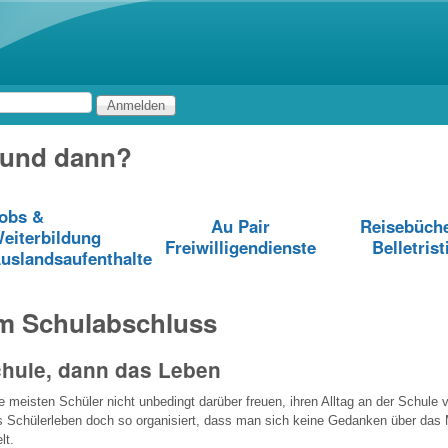
Direkt zum Inhalt
 und dann?
obs &
Au Pair
Reisebüch
eiterbildung
Freiwilligendienste
Belletrist
uslandsaufenthalte
m Schulabschluss
chule, dann das Leben
 meisten Schüler nicht unbedingt darüber freuen, ihren Alltag an der Schule 
s Schülerleben doch so organisiert, dass man sich keine Gedanken über da
lt.