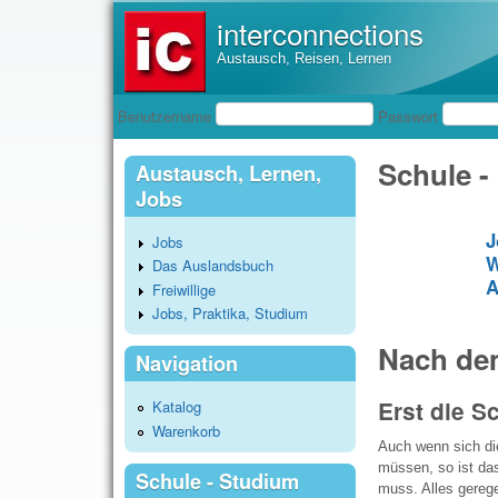
interconnections
Austausch, Reisen, Lernen
Benutzeranmeldung
Benutzername
Passwort
Schule -
Austausch, Lernen,
Jobs
J
Jobs
W
Das Auslandsbuch
A
Freiwillige
Jobs, Praktika, Studium
Nach de
Navigation
Erst die S
Katalog
Warenkorb
Auch wenn sich die
müssen, so ist da
Schule - Studium
muss. Alles gerege