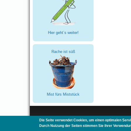
Hier geht´s weiter!
Rache ist süß
Mist fürs Miststück
Die Seite verwendet Cookies, um einen optimalen Servi
Mitwohnen.org
|
Mitreisen.org
|
Au-Pair-Box.com
|
Gast
Durch Nutzung der Seiten stimmen Sie ihrer Verwendun