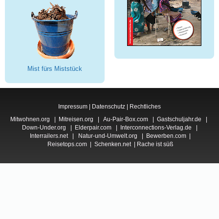
Mist fürs Miststück
Impressum
|
Datenschutz
|
Rechtliches
Mitwohnen.org
|
Mitreisen.org
|
Au-Pair-Box.com
|
Gastschuljahr.de
|
Down-Under.org
|
Elderpair.com
|
Interconnections-Verlag.de
|
Interrailers.net
|
Natur-und-Umwelt.org
|
Bewerben.com
|
Reisetops.com
|
Schenken.net
|
Rache ist süß