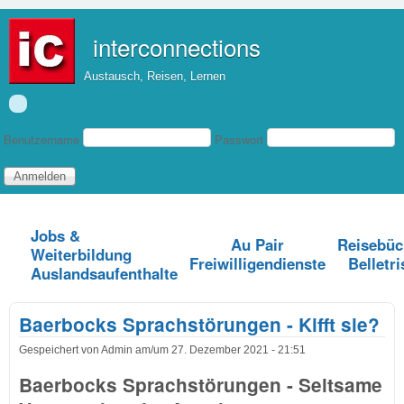
Direkt zum Inhalt
interconnections
Austausch, Reisen, Lernen
Benutzeranmeldung
Benutzername
Passwort
Jobs &
Au Pair
Reisebüc
Weiterbildung
Freiwilligendienste
Belletri
Auslandsaufenthalte
Baerbocks Sprachstörungen - Kifft sie?
Gespeichert von
Admin
am/um
27. Dezember 2021 - 21:51
Baerbocks Sprachstörungen - Seltsame