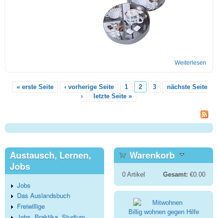
Weiterlesen
übe
Bae
Boc
« erste Seite
‹ vorherige Seite
1
2
3
nächste Seite
Seiten
›
letzte Seite »
Austausch, Lernen,
Warenkorb
Jobs
0
Artikel
Gesamt:
€0.00
Jobs
Das Auslandsbuch
Freiwillige
Billig wohnen gegen Hilfe
Jobs, Praktika, Studium