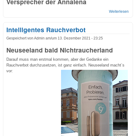
Versprecher der Annalena
Weiterlesen
übe
Spr
- Kif
Intelligentes Rauchverbot
Gespeichert von
Admin
am/um
13. Dezember 2021 - 23:25
Neuseeland bald Nichtraucherland
Darauf muss man erstmal kommen, aber der Gedanke ein
Rauchverbot durchzusetzen, ist ganz einfach. Neuseeland macht´s
vor: