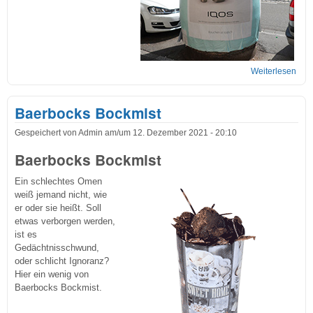
Weiterlesen
übe
Inte
Rau
Baerbocks Bockmist
Gespeichert von
Admin
am/um
12. Dezember 2021 - 20:10
Baerbocks Bockmist
Ein schlechtes Omen
weiß jemand nicht, wie
er oder sie heißt. Soll
etwas verborgen werden,
ist es
Gedächtnisschwund,
oder schlicht Ignoranz?
Hier ein wenig von
Baerbocks Bockmist.