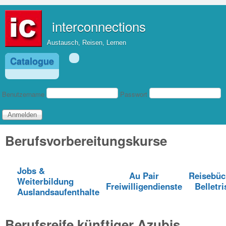
Direkt zum Inhalt
interconnections
Austausch, Reisen, Lernen
Catalogue
Benutzeranmeldung
Benutzername
Passwort
Berufsvorbereitungskurse
Jobs &
Au Pair
Reisebüc
Weiterbildung
Freiwilligendienste
Belletri
Auslandsaufenthalte
Berufsreife künftiger Azubis