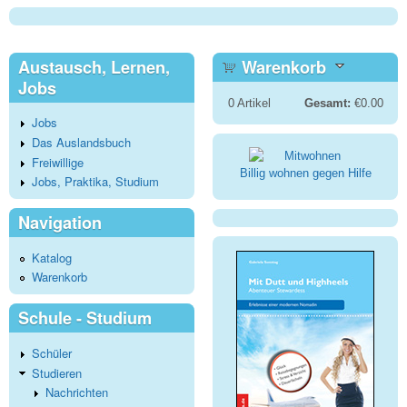
Austausch, Lernen,
Warenkorb
Jobs
0
Artikel
Gesamt:
€0.00
Jobs
Das Auslandsbuch
Freiwillige
Billig wohnen gegen Hilfe
Jobs, Praktika, Studium
Navigation
Katalog
Warenkorb
Schule - Studium
Schüler
Studieren
Nachrichten