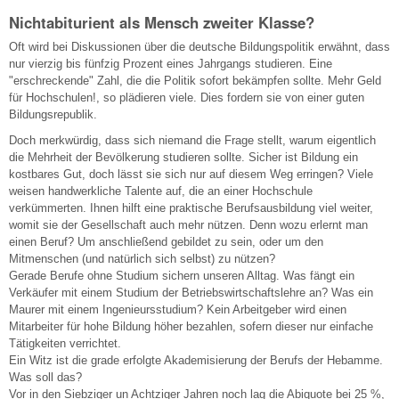
Nichtabiturient als Mensch zweiter Klasse?
Oft wird bei Diskussionen über die deutsche Bildungspolitik erwähnt, dass
nur vierzig bis fünfzig Prozent eines Jahrgangs studieren. Eine
"erschreckende" Zahl, die die Politik sofort bekämpfen sollte. Mehr Geld
für Hochschulen!, so plädieren viele. Dies fordern sie von einer guten
Bildungsrepublik.
Doch merkwürdig, dass sich niemand die Frage stellt, warum eigentlich
die Mehrheit der Bevölkerung studieren sollte. Sicher ist Bildung ein
kostbares Gut, doch lässt sie sich nur auf diesem Weg erringen? Viele
weisen handwerkliche Talente auf, die an einer Hochschule
verkümmerten. Ihnen hilft eine praktische Berufsausbildung viel weiter,
womit sie der Gesellschaft auch mehr nützen. Denn wozu erlernt man
einen Beruf? Um anschließend gebildet zu sein, oder um den
Mitmenschen (und natürlich sich selbst) zu nützen?
Gerade Berufe ohne Studium sichern unseren Alltag. Was fängt ein
Verkäufer mit einem Studium der Betriebswirtschaftslehre an? Was ein
Maurer mit einem Ingenieursstudium? Kein Arbeitgeber wird einen
Mitarbeiter für hohe Bildung höher bezahlen, sofern dieser nur einfache
Tätigkeiten verrichtet.
Ein Witz ist die grade erfolgte Akademisierung der Berufs der Hebamme.
Was soll das?
Vor in den Siebziger un Achtziger Jahren noch lag die Abiquote bei 25 %,