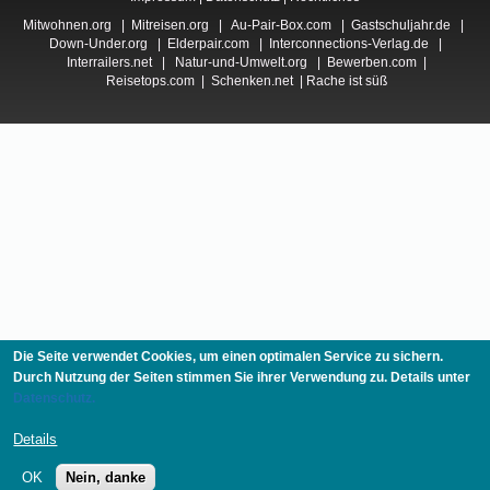
Mitwohnen.org
|
Mitreisen.org
|
Au-Pair-Box.com
|
Gastschuljahr.de
|
Down-Under.org
|
Elderpair.com
|
Interconnections-Verlag.de
|
Interrailers.net
|
Natur-und-Umwelt.org
|
Bewerben.com
|
Reisetops.com
|
Schenken.net
|
Rache ist süß
Die Seite verwendet Cookies, um einen optimalen Service zu sichern.
Durch Nutzung der Seiten stimmen Sie ihrer Verwendung zu. Details unter
Datenschutz.
Details
OK
Nein, danke