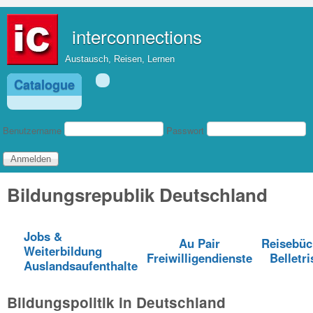
Direkt zum Inhalt
interconnections
Austausch, Reisen, Lernen
Catalogue
Benutzeranmeldung
Benutzername
Passwort
Bildungsrepublik Deutschland
Jobs &
Au Pair
Reisebüc
Weiterbildung
Freiwilligendienste
Belletri
Auslandsaufenthalte
Bildungspolitik in Deutschland