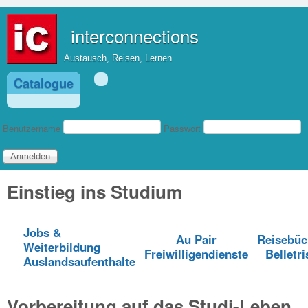
Direkt zum Inhalt
interconnections
Austausch, Reisen, Lernen
Catalogue
Benutzeranmeldung
Benutzername
Passwort
Einstieg ins Studium
Jobs &
Au Pair
Reisebüc
Weiterbildung
Freiwilligendienste
Belletri
Auslandsaufenthalte
Vorbereitung auf das Studi-Leben