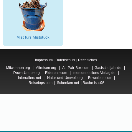
Mist fürs Miststück
Impressum
|
Datenschutz
|
Rechtliches
Mitwohnen.org
|
Mitreisen.org
|
Au-Pair-Box.com
|
Gastschuljahr.de
|
Down-Under.org
|
Elderpair.com
|
Interconnections-Verlag.de
|
Interrailers.net
|
Natur-und-Umwelt.org
|
Bewerben.com
|
Reisetops.com
|
Schenken.net
|
Rache ist süß