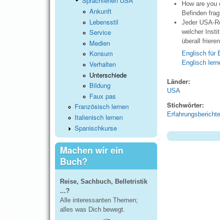
Sprachferien USA
How are you d
Ankunft
Befinden fra
Lebensstil
Jeder USA-Re
Service
welcher Insti
überall friere
Medien
Konsum
Englisch für
Englisch ler
Verhalten
Unterschiede
Länder:
Bildung
USA
Faux pas
Stichwörter:
Französisch lernen
Erfahrungsbericht
Italienisch lernen
Spanischkurse
Machen wir ein
Buch?
Reise, Sachbuch, Belletristik
...?
Alle interessanten Themen;
alles was Dich bewegt.