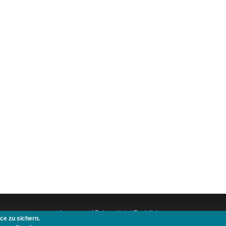
Impressum
|
Datenschutz
|
Rechtliches
ce zu sichern.