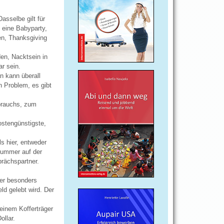
asselbe gilt für
 eine Babyparty,
en, Thanksgiving
den, Nacktsein in
ar sein.
n kann überall
n Problem, es gibt
brauchs, zum
stengünstigste,
ls hier, entweder
 Nummer auf der
rächspartner.
wer besonders
ld gelebt wird. Der
einem Kofferträger
ollar.