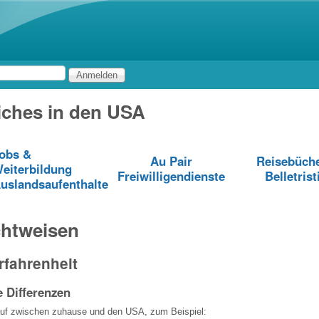
Direkt zum Inhalt
iches in den USA
obs &
Au Pair
Reisebüch
eiterbildung
Freiwilligendienste
Belletrist
uslandsaufenthalte
chtweisen
rfahrenheit
e Differenzen
uf zwischen zuhause und den USA, zum Beispiel: