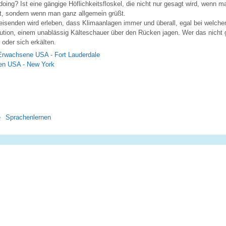
oing? Ist eine gängige Höflichkeitsfloskel, die nicht nur gesagt wird, wenn
gt, sondern wenn man ganz allgemein grüßt.
isenden wird erleben, dass Klimaanlagen immer und überall, egal bei welche
tution, einem unablässig Kälteschauer über den Rücken jagen. Wer das nicht g
n oder sich erkälten.
 Erwachsene USA - Fort Lauderdale
nen USA - New York
e
Sprachenlernen