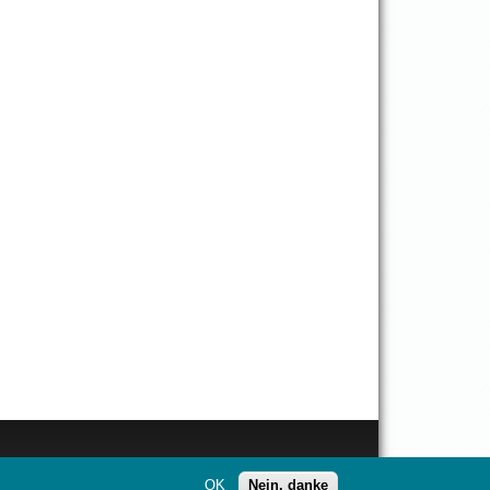
OK
Nein, danke