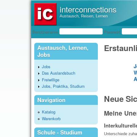
interconnections
Austausch, Reisen, Lernen
Benutzeranmeldung
Benutzername
Passwort
Erstaunl
Austausch, Lernen,
Jobs
J
Jobs
W
Das Auslandsbuch
A
Freiwillige
Jobs, Praktika, Studium
Neue Si
Navigation
Meine Une
Katalog
Warenkorb
Interkulturell
Schule - Studium
Unterschiede zuha