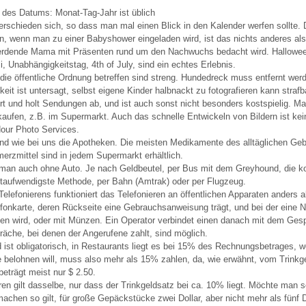
 des Datums: Monat-Tag-Jahr ist üblich
erschieden sich, so dass man mal einen Blick in den Kalender werfen sollte. D
en, wenn man zu einer Babyshower eingeladen wird, ist das nichts anderes als
werdende Mama mit Präsenten rund um den Nachwuchs bedacht wird. Hallowe
li, Unabhängigkeitstag, 4th of July, sind ein echtes Erlebnis.
die öffentliche Ordnung betreffen sind streng. Hundedreck muss entfernt wer
hkeit ist untersagt, selbst eigene Kinder halbnackt zu fotografieren kann strafb
ert und holt Sendungen ab, und ist auch sonst nicht besonders kostspielig. Ma
aufen, z.B. im Supermarkt. Auch das schnelle Entwickeln von Bildern ist kei
Hour Photo Services.
ind wie bei uns die Apotheken. Die meisten Medikamente des alltäglichen Ge
erzmittel sind in jedem Supermarkt erhältlich.
man auch ohne Auto. Je nach Geldbeutel, per Bus mit dem Greyhound, die ko
itaufwendigste Methode, per Bahn (Amtrak) oder per Flugzeug.
elefonierens funktioniert das Telefonieren an öffentlichen Apparaten anders a
efonkarte, deren Rückseite eine Gebrauchsanweisung trägt, und bei der eine
fen wird, oder mit Münzen. Ein Operator verbindet einen danach mit dem Gesp
äche, bei denen der Angerufene zahlt, sind möglich.
 ist obligatorisch, in Restaurants liegt es bei 15% des Rechnungsbetrages, 
 belohnen will, muss also mehr als 15% zahlen, da, wie erwähnt, vom Trinkge
eträgt meist nur $ 2.50.
en gilt dasselbe, nur dass der Trinkgeldsatz bei ca. 10% liegt. Möchte man s
achen so gilt, für große Gepäckstücke zwei Dollar, aber nicht mehr als fünf D