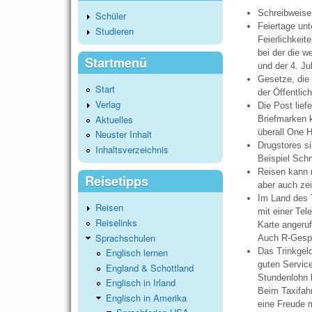
Schreibweise
Schüler
Feiertage unt
Studieren
Feierlichkeit
bei der die 
Startmenü
und der 4. Ju
Gesetze, die 
Start
der Öffentlic
Verlag
Die Post lief
Aktuelles
Briefmarken k
überall One 
Neuster Inhalt
Drugstores s
Inhaltsverzeichnis
Beispiel Schm
Reisen kann 
Reisetipps
aber auch ze
Im Land des T
Reisen
mit einer Tel
Reiselinks
Karte angeru
Sprachschulen
Auch R-Gespr
Englisch lernen
Das Trinkgeld
guten Service
England & Schottland
Stundenlohn b
Englisch in Irland
Beim Taxifahr
Englisch in Amerika
eine Freude m