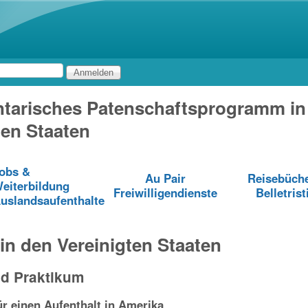
Direkt zum Inhalt
tarisches Patenschaftsprogramm in
ten Staaten
obs &
Au Pair
Reisebüch
eiterbildung
Freiwilligendienste
Belletrist
uslandsaufenthalte
 in den Vereinigten Staaten
nd Praktikum
r einen Aufenthalt in Amerika