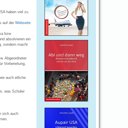
s
USA haben viel zu
ls auf der
Webseite
ka bzw.
nd absolvieren ein
ng, sondern macht
zw. Abgeordneter
ür Vorbereitung,
ie auch etliche
m, was Schüler
n sich auch
mmen.