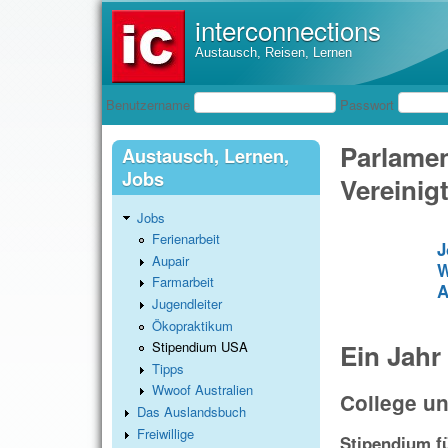
interconnections
Austausch, Reisen, Lernen
Benutzeranmeldung
Benutzername
Passwort
Parlamen
Austausch, Lernen,
Jobs
Vereinig
Jobs
Ferienarbeit
J
Aupair
W
Farmarbeit
A
Jugendleiter
Ökopraktikum
Ein Jahr
Stipendium USA
Tipps
Wwoof Australien
College u
Das Auslandsbuch
Freiwillige
Stipendium fü