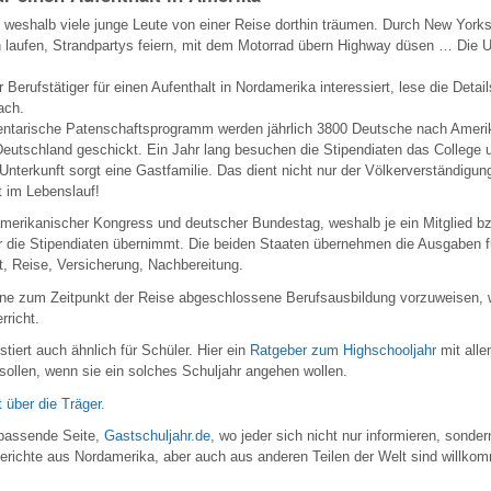
, weshalb viele junge Leute von einer Reise dorthin träumen. Durch New York
 laufen, Strandpartys feiern, mit dem Motorrad übern Highway düsen … Die 
 Berufstätiger für einen Aufenthalt in Nordamerika interessiert, lese die Detai
ach.
ntarische Patenschaftsprogramm werden jährlich 3800 Deutsche nach Ameri
eutschland geschickt. Ein Jahr lang besuchen die Stipendiaten das College u
 Unterkunft sorgt eine Gastfamilie. Das dient nicht nur der Völkerverständigu
t im Lebenslauf!
 amerikanischer Kongress und deutscher Bundestag, weshalb je ein Mitglied b
r die Stipendiaten übernimmt. Die beiden Staaten übernehmen die Ausgaben f
t, Reise, Versicherung, Nachbereitung.
ne zum Zeitpunkt der Reise abgeschlossene Berufsausbildung vorzuweisen, w
rricht.
iert auch ähnlich für Schüler. Hier ein
Ratgeber zum Highschooljahr
mit alle
sollen, wenn sie ein solches Schuljahr angehen wollen.
 über die Träger.
 passende Seite,
Gastschuljahr.de,
wo jeder sich nicht nur informieren, sonder
Berichte aus Nordamerika, aber auch aus anderen Teilen der Welt sind willko