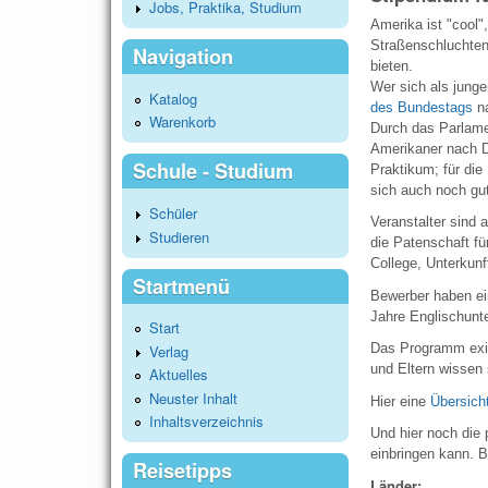
Jobs, Praktika, Studium
Amerika ist "cool"
Straßenschluchten
Navigation
bieten.
Wer sich als junger
Katalog
des Bundestags
n
Warenkorb
Durch das Parlame
Amerikaner nach D
Schule - Studium
Praktikum; für die
sich auch noch gu
Schüler
Veranstalter sind
Studieren
die Patenschaft fü
College, Unterkunf
Startmenü
Bewerber haben ei
Jahre Englischunte
Start
Das Programm exist
Verlag
und Eltern wissen 
Aktuelles
Neuster Inhalt
Hier eine
Übersicht
Inhaltsverzeichnis
Und hier noch die
einbringen kann. 
Reisetipps
Länder: