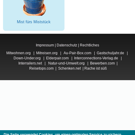
Mist fürs Miststück
Impressum
|
Datenschutz
|
Rechtliches
Mitwohnen.org
|
Mitreisen.org
|
Au-Pair-Box.com
|
Gastschuljahr.de
|
Down-Under.org
|
Elderpair.com
|
Interconnections-Verlag.de
|
Interrailers.net
|
Natur-und-Umwelt.org
|
Bewerben.com
|
Reisetops.com
|
Schenken.net
|
Rache ist süß
Die Seite verwendet Cookies, um einen optimalen Service zu sichern.