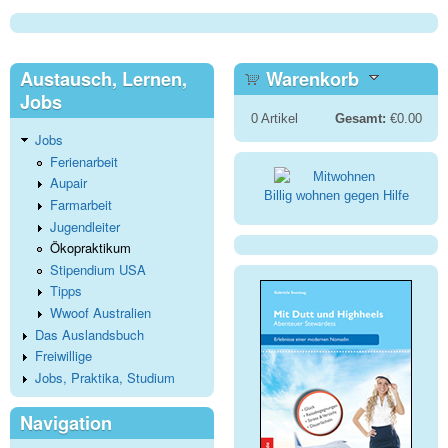
Austausch, Lernen,
Warenkorb
Jobs
0
Artikel
Gesamt:
€0.00
Jobs
Ferienarbeit
Aupair
Billig wohnen gegen Hilfe
Farmarbeit
Jugendleiter
Ökopraktikum
Stipendium USA
Tipps
Wwoof Australien
Das Auslandsbuch
Freiwillige
Jobs, Praktika, Studium
Navigation