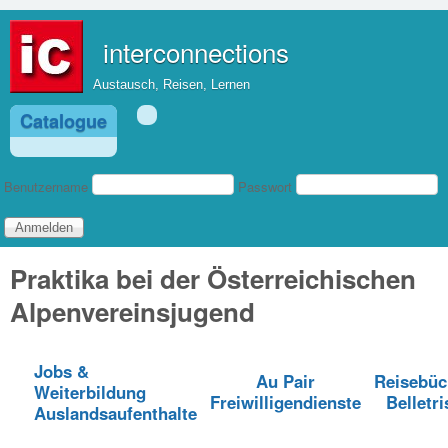
Direkt zum Inhalt
interconnections
Austausch, Reisen, Lernen
Catalogue
Benutzeranmeldung
Benutzername
Passwort
Praktika bei der Österreichischen
Alpenvereinsjugend
Jobs &
Au Pair
Reisebüc
Weiterbildung
Freiwilligendienste
Belletri
Auslandsaufenthalte