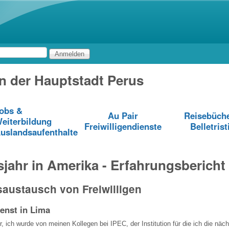
Direkt zum Inhalt
 in der Hauptstadt Perus
obs &
Au Pair
Reisebüch
eiterbildung
Freiwilligendienste
Belletrist
uslandsaufenthalte
jahr in Amerika - Erfahrungsbericht
austausch von Freiwilligen
ienst in Lima
er, ich wurde von meinen Kollegen bei IPEC, der Institution für die ich die nä