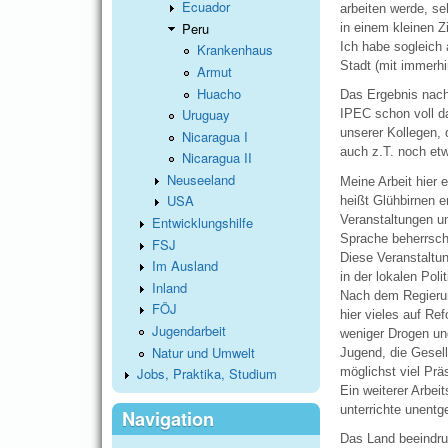
Ecuador
arbeiten werde, s
Peru
in einem kleinen Z
Ich habe sogleich 
Krankenhaus
Stadt (mit immerhi
Armut
Huacho
Das Ergebnis nach
Uruguay
IPEC schon voll da
unserer Kollegen, 
Nicaragua I
auch z.T. noch et
Nicaragua II
Neuseeland
Meine Arbeit hier 
USA
heißt Glühbirnen e
Veranstaltungen un
Entwicklungshilfe
Sprache beherrsche
FSJ
Diese Veranstaltun
Im Ausland
in der lokalen Pol
Inland
Nach dem Regierung
FÖJ
hier vieles auf Re
Jugendarbeit
weniger Drogen und
Natur und Umwelt
Jugend, die Gesell
möglichst viel Prä
Jobs, Praktika, Studium
Ein weiterer Arbeit
unterrichte unentg
Navigation
Das Land beeindruc