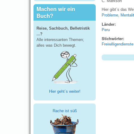
C. Markson
Machen wir ein
Hier gibt´s das W
Buch?
Probleme, Mentalitä
Länder:
Reise, Sachbuch, Belletristik
Peru
...?
Stichwörter:
Alle interessanten Themen;
Freiwilligendienste
alles was Dich bewegt.
Hier geht´s weiter!
Rache ist süß