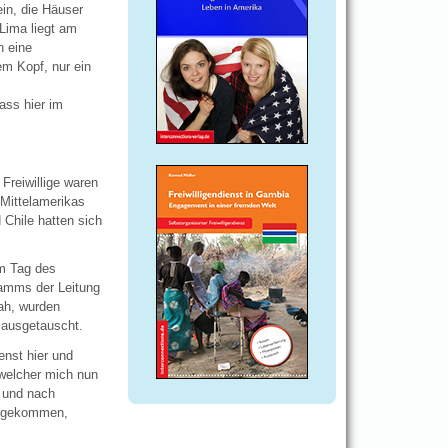
in, die Häuser
Lima liegt am
n eine
em Kopf, nur ein
ass hier im
Freiwillige waren
 Mittelamerikas
 Chile hatten sich
em Tag des
ramms der Leitung
ah, wurden
 ausgetauscht.
enst hier und
 welcher mich nun
, und nach
 angekommen,