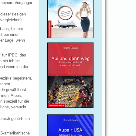
t meinem Vorgänger
dieser riesigen
vergleichen).
 aus, bin bei
ht bei einem
eder Lage, wenn
“ für IPEC, das
 bin ich bei
und wenn ich die
Bezirks begeistern,
machen.
de gewählt) ist
 mehr Arbeit,
 speziell für die
liche, versucht,
ereich gehört: ich
 US-amerikanische