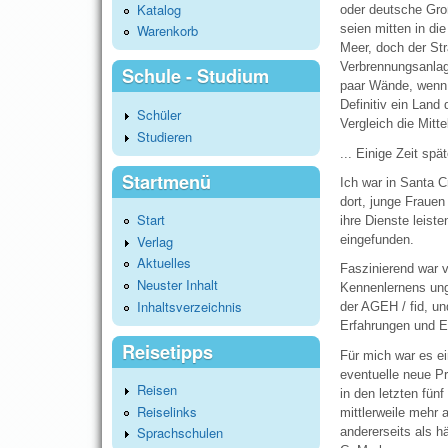
Katalog
oder deutsche Groß
seien mitten in d
Warenkorb
Meer, doch der Str
Verbrennungsanlage
Schule - Studium
paar Wände, wenn
Definitiv ein Land
Schüler
Vergleich die Mitt
Studieren
... Einige Zeit spät
Startmenü
Ich war in Santa C
dort, junge Frauen
Start
ihre Dienste leist
Verlag
eingefunden.
Aktuelles
Faszinierend war 
Neuster Inhalt
Kennenlernens ung
Inhaltsverzeichnis
der AGEH / fid, u
Erfahrungen und E
Reisetipps
Für mich war es ei
eventuelle neue P
Reisen
in den letzten fün
Reiselinks
mittlerweile mehr 
Sprachschulen
andererseits als hä