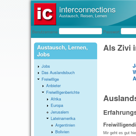
interconnections
Austausch, Reisen, Lernen
Benutzeranmeldung
Benutzername
Passwort
Als Zivi
Austausch, Lernen,
Jobs
J
Jobs
W
Das Auslandsbuch
A
Freiwillige
Anbieter
Freiwilligenberichte
Auslands
Afrika
Europa
Erfahrungs
Jerusalem
Lateinamerika
Freiwilligend
Argentinien
Bolivien
Mir geht es gut hi