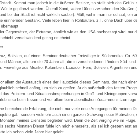
stadt. Kommt man jedoch in die äußeren Bezirke, so stellt sich das Gefühl e
ie Wüste gepflanzt worden. Überall Sand, wahre Dünen zwischen den Straßen (
and bei der Stadt ist nicht wirklich sauber). Müll, wohin man nur schaut, ein a
 erinnernder Gestank. Viele leben hier in Rohbauten, z.T. ohne Dach über d
 überhaupt.
 der Gegensätze, der Extreme, ähnlich wie es den USA nachgesagt wird, nur d
elschicht verschwindend gering erscheint.
er ...
ruz, Bolivien, auf einem Seminar deutscher Freiwilliger in Südamerika. Ca. 50 
 und Männer, alle um die 20 Jahre alt, die in verschiedenen Ländern Süd- und
en. Freiwillige aus Mexiko, Kolumbien, Ecuador, Peru, Bolivien, Argentinien und
vor allem der Austausch eines der Hauptziele dieses Seminars, der nach ein
laublich schnell anfing, um sich zu greifen. Auch außerhalb des festen Prog
nd das Problem- und Situationsbesprechungen in Groß- und Kleingruppen vors
rlebnisse beim Essen und vor allem beim abendlichen Zusammensitzen rege
ne bereichernde Erfahrung, die nicht nur viele neue Anregungen für meinen Di
rojekte gab, sondern vielmehr auch einen ganzen Schwung neuer Motivation,
f Monaten meines Dienstes begleiten wird. Denn die Zeit verging wie im Fluge
als sechs Monaten Dienst fühle ich mich einerseits, als sei ich gestern erst
tte ich schon viele Jahre hier gelebt.