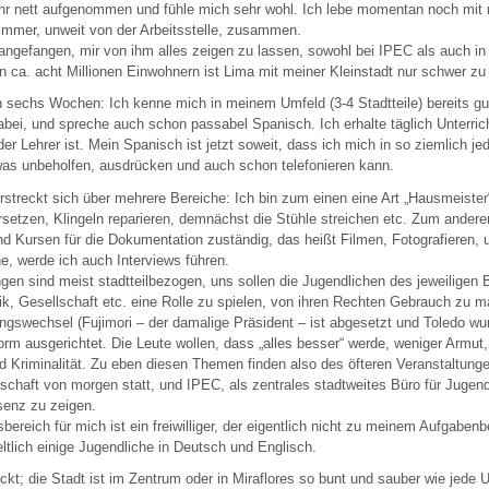
ehr nett aufgenommen und fühle mich sehr wohl. Ich lebe momentan noch mi
immer, unweit von der Arbeitsstelle, zusammen.
angefangen, mir von ihm alles zeigen zu lassen, sowohl bei IPEC als auch in 
n ca. acht Millionen Einwohnern ist Lima mit meiner Kleinstadt nur schwer zu 
 sechs Wochen: Ich kenne mich in meinem Umfeld (3-4 Stadtteile) bereits gut
bei, und spreche auch schon passabel Spanisch. Ich erhalte täglich Unterric
der Lehrer ist. Mein Spanisch ist jetzt soweit, dass ich mich in so ziemlich j
was unbeholfen, ausdrücken und auch schon telefonieren kann.
erstreckt sich über mehrere Bereiche: Ich bin zum einen eine Art „Hausmeister
rsetzen, Klingeln reparieren, demnächst die Stühle streichen etc. Zum anderen
d Kursen für die Dokumentation zuständig, das heißt Filmen, Fotografieren, 
, werde ich auch Interviews führen.
gen sind meist stadtteilbezogen, uns sollen die Jugendlichen des jeweiligen 
itik, Gesellschaft etc. eine Rolle zu spielen, von ihren Rechten Gebrauch zu 
swechsel (Fujimori – der damalige Präsident – ist abgesetzt und Toledo wur
form ausgerichtet. Die Leute wollen, dass „alles besser“ werde, weniger Armut,
 Kriminalität. Zu eben diesen Themen finden also des öfteren Veranstaltungen
schaft von morgen statt, und IPEC, als zentrales stadtweites Büro für Jugend
senz zu zeigen.
sbereich für mich ist ein freiwilliger, der eigentlich nicht zu meinem Aufgabenb
eltlich einige Jugendliche in Deutsch und Englisch.
kt; die Stadt ist im Zentrum oder in Miraflores so bunt und sauber wie jede