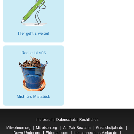
Hier geht´s weiter!
Rache ist süß
Mist fürs Miststück
Impressum
|
Datenschutz
|
Rechtliches
Mitwohnen.org
|
Mitreisen.org
|
Au-Pair-Box.com
|
Gastschuljahr.de
|
Down-Under.org
|
Elderpair.com
|
Interconnections-Verlag.de
|