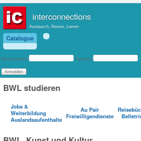
Direkt zum Inhalt
interconnections
Austausch, Reisen, Lernen
Catalogue
Benutzeranmeldung
Benutzername
Passwort
BWL studieren
Jobs &
Au Pair
Reisebüc
Weiterbildung
Freiwilligendienste
Belletri
Auslandsaufenthalte
BWL, Kunst und Kultur