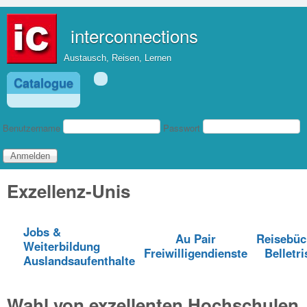
Direkt zum Inhalt
interconnections
Austausch, Reisen, Lernen
Catalogue
Benutzeranmeldung
Benutzername
Passwort
Exzellenz-Unis
Jobs &
Au Pair
Reisebüc
Weiterbildung
Freiwilligendienste
Belletri
Auslandsaufenthalte
Wahl von exzellenten Hochschulen