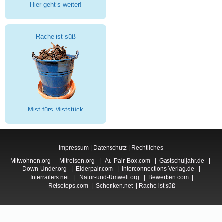
Hier geht´s weiter!
Rache ist süß
Mist fürs Miststück
Impressum
|
Datenschutz
|
Rechtliches
Mitwohnen.org
|
Mitreisen.org
|
Au-Pair-Box.com
|
Gastschuljahr.de
|
Down-Under.org
|
Elderpair.com
|
Interconnections-Verlag.de
|
Interrailers.net
|
Natur-und-Umwelt.org
|
Bewerben.com
|
Reisetops.com
|
Schenken.net
|
Rache ist süß