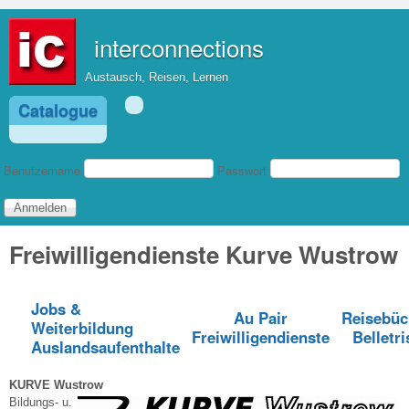
Direkt zum Inhalt
interconnections
Austausch, Reisen, Lernen
Catalogue
Benutzeranmeldung
Benutzername
Passwort
Freiwilligendienste Kurve Wustrow
Jobs &
Au Pair
Reisebüc
Weiterbildung
Freiwilligendienste
Belletri
Auslandsaufenthalte
KURVE Wustrow
Bildungs- u.