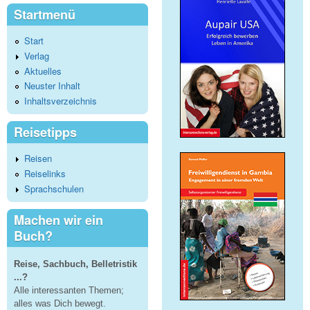
Startmenü
Start
Verlag
Aktuelles
Neuster Inhalt
Inhaltsverzeichnis
Reisetipps
Reisen
Reiselinks
Sprachschulen
Machen wir ein
Buch?
Reise, Sachbuch, Belletristik
...?
Alle interessanten Themen;
alles was Dich bewegt.