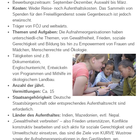
Bewerbungszeitraum: September-Dezember, Auswahl bis März.
Kosten:
Weder Reise- noch Aufenthaltskosten. Das Sammeln von
Spenden für den Freiwilligendienst sowie Gegenbesuch ist jedoch
erwünscht.
Träger von FÖJ und weltwärts.
Themen und Aufgaben:
Die Aufnahmeorganisationen haben
unterschiedli-che Themen, von Gewaltfreiheit, Frieden, soziale
Gerechtigkeit und Bildung bis hin zu Empowerment von Frauen und
Mädchen, Menschenrechte und Ökologie.
Tätigkeiten sind z.B.
Dokumentation,
Englischunterricht, Entwickeln
von Programmen und Mithilfe im
ökologischem Landbau.
Anzahl der jährl.
Vermittlungen:
Ca. 15
Staatsangehörigkeit:
Deutsche
Staatsbürgerschaft oder entsprechendes Aufenthaltsrecht sind
erforderlich.
Länder des Aufenthaltes:
Indien, Mazedonien, evtl. Nepal.
„Gewaltfreiheit verbreiten“ – also Frieden unterstützen, Konflikte
konstruktiv bearbeiten und sich aktiv für soziale Gerechtigkeit und
Umweltschutz einsetzen, das sind die Ziele von KURVE Wustrow
sowie der Aufnahmeorganisationen in den Gastländern, wo