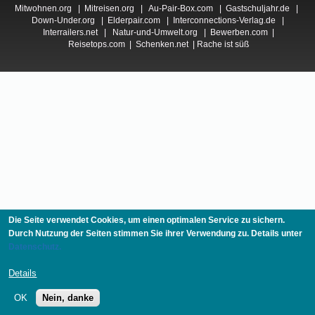
Mitwohnen.org
|
Mitreisen.org
|
Au-Pair-Box.com
|
Gastschuljahr.de
|
Down-Under.org
|
Elderpair.com
|
Interconnections-Verlag.de
|
Interrailers.net
|
Natur-und-Umwelt.org
|
Bewerben.com
|
Reisetops.com
|
Schenken.net
|
Rache ist süß
Die Seite verwendet Cookies, um einen optimalen Service zu sichern.
Durch Nutzung der Seiten stimmen Sie ihrer Verwendung zu. Details unter
Datenschutz.
Details
OK
Nein, danke