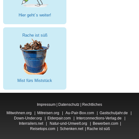
Hier geht´s weiter!
Rache ist süß
Mist fürs Miststück
Impressum
|
Datenschutz
|
Rechtliches
Mitwohnen.org
|
Mitreisen.org
|
Au-Pair-Box.com
|
Gastschuljahr.de
|
Down-Under.org
|
Elderpair.com
|
Interconnections-Verlag.de
|
Interrailers.net
|
Natur-und-Umwelt.org
|
Bewerben.com
|
Reisetops.com
|
Schenken.net
|
Rache ist süß