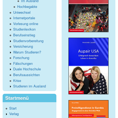
Im Ausland
Hochbegabte
Uniwechsel
Internetportale
Vorlesung online
Studienlexikon
Berufseinstieg
Studienvorbereitung
Versicherung
Warum Studieren?
Forschung
Fälschungen
Duale Hochschule
Berufsaussichten
Krise
Studieren im Ausland
Startmenü
Start
Verlag