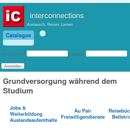
Direkt zum Inhalt
interconnections
Austausch, Reisen, Lernen
Catalogue
Benutzeranmeldung
Benutzername
Passwort
Grundversorgung während dem
Studium
Jobs &
Au Pair
Reisebüc
Weiterbildung
Freiwilligendienste
Belletri
Auslandsaufenthalte