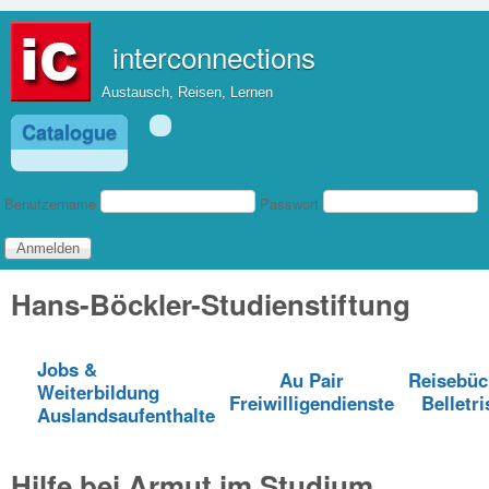
Direkt zum Inhalt
interconnections
Austausch, Reisen, Lernen
Catalogue
Benutzeranmeldung
Benutzername
Passwort
Hans-Böckler-Studienstiftung
Jobs &
Au Pair
Reisebüc
Weiterbildung
Freiwilligendienste
Belletri
Auslandsaufenthalte
Hilfe bei Armut im Studium