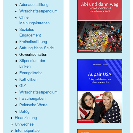
Adenauerstiftung
Wirtschaftsstipendium
Ohne
Meinungskriterien
Soziales
Engagement
Freiheitsstiftung
Stiftung Hans Seidel
Gewerkschaften
Stipendium der
Linken
Evangelische
Katholiken
GIZ
Wirtschaftsstipendium
Falschangaben
Politische Werte
Bafög
Finanzierung
Uniwechsel
Internetportale