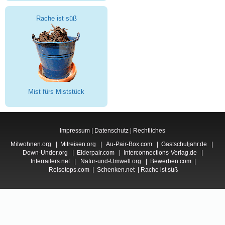
Rache ist süß
Mist fürs Miststück
Impressum
|
Datenschutz
|
Rechtliches
Mitwohnen.org
|
Mitreisen.org
|
Au-Pair-Box.com
|
Gastschuljahr.de
|
Down-Under.org
|
Elderpair.com
|
Interconnections-Verlag.de
|
Interrailers.net
|
Natur-und-Umwelt.org
|
Bewerben.com
|
Reisetops.com
|
Schenken.net
|
Rache ist süß