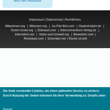
Mist fürs Miststück
Impressum
|
Datenschutz
|
Rechtliches
Mitwohnen.org
|
Mitreisen.org
|
Au-Pair-Box.com
|
Gastschuljahr.de
|
Down-Under.org
|
Elderpair.com
|
Interconnections-Verlag.de
|
Interrailers.net
|
Natur-und-Umwelt.org
|
Bewerben.com
|
Reisetops.com
|
Schenken.net
|
Rache ist süß
Die Seite verwendet Cookies, um einen optimalen Service zu sichern.
Durch Nutzung der Seiten stimmen Sie ihrer Verwendung zu. Details unter
Datenschutz.
Details