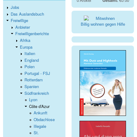
0
Artikel
Gesamt:
€0.00
Jobs
Das Auslandsbuch
Freiwillige
Billig wohnen gegen Hilfe
Anbieter
Freiwilligenberichte
Afrika
Europa
Italien
England
Polen
Portugal - FSJ
Rotterdam
Spanien
Südfrankreich
Lyon
Côte d’Azur
Ankunft
Obdachlose
Illegale
St.