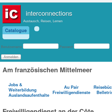
Direkt zum Inhalt
interconnections
Austausch, Reisen, Lernen
Catalogue
Benutzeranmeldung
Benutzername
Passwort
Am französischen Mittelmeer
Jobs &
Au Pair
Reisebüc
Weiterbildung
Freiwilligendienste
Belletri
Auslandsaufenthalte
Freiwilligendienst an der Côte