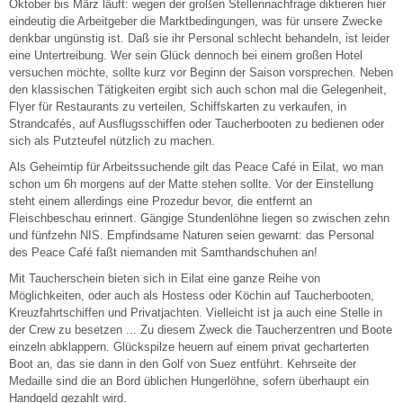
Oktober bis März läuft: wegen der großen Stellennachfrage diktieren hier
eindeutig die Arbeitgeber die Marktbedingungen, was für unsere Zwecke
denkbar ungünstig ist. Daß sie ihr Personal schlecht behandeln, ist leider
eine Untertreibung. Wer sein Glück dennoch bei einem großen Hotel
versuchen möchte, sollte kurz vor Beginn der Saison vorsprechen. Neben
den klassischen Tätigkeiten ergibt sich auch schon mal die Gelegenheit,
Flyer für Restaurants zu verteilen, Schiffskarten zu verkaufen, in
Strandcafés, auf Ausflugsschiffen oder Taucherbooten zu bedienen oder
sich als Putzteufel nützlich zu machen.
Als Geheimtip für Arbeitssuchende gilt das Peace Café in Eilat, wo man
schon um 6h morgens auf der Matte stehen sollte. Vor der Einstellung
steht einem allerdings eine Prozedur bevor, die entfernt an
Fleischbeschau erinnert. Gängige Stundenlöhne liegen so zwischen zehn
und fünfzehn NIS. Empfindsame Naturen seien gewarnt: das Personal
des Peace Café faßt niemanden mit Samthandschuhen an!
Mit Taucherschein bieten sich in Eilat eine ganze Reihe von
Möglichkeiten, oder auch als Hostess oder Köchin auf Taucherbooten,
Kreuzfahrtschiffen und Privatjachten. Vielleicht ist ja auch eine Stelle in
der Crew zu besetzen ... Zu diesem Zweck die Taucherzentren und Boote
einzeln abklappern. Glückspilze heuern auf einem privat gecharterten
Boot an, das sie dann in den Golf von Suez entführt. Kehrseite der
Medaille sind die an Bord üblichen Hungerlöhne, sofern überhaupt ein
Handgeld gezahlt wird.