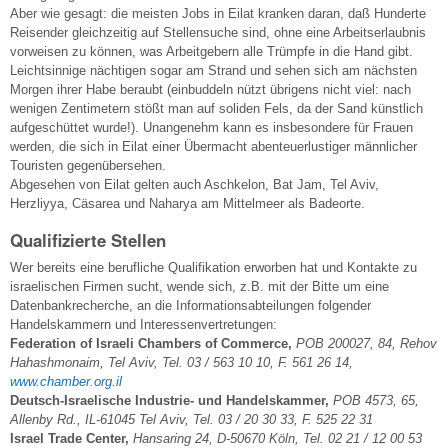
Aber wie gesagt: die meisten Jobs in Eilat kranken daran, daß Hunderte
Reisender gleichzeitig auf Stellensuche sind, ohne eine Arbeitserlaubnis
vorweisen zu können, was Arbeitgebern alle Trümpfe in die Hand gibt.
Leichtsinnige nächtigen sogar am Strand und sehen sich am nächsten
Morgen ihrer Habe beraubt (einbuddeln nützt übrigens nicht viel: nach
wenigen Zentimetern stößt man auf soliden Fels, da der Sand künstlich
aufgeschüttet wurde!). Unangenehm kann es insbesondere für Frauen
werden, die sich in Eilat einer Übermacht abenteuerlustiger männlicher
Touristen gegenübersehen.
Abgesehen von Eilat gelten auch Aschkelon, Bat Jam, Tel Aviv,
Herzliyya, Cäsarea und Naharya am Mittelmeer als Badeorte.
Qualifizierte Stellen
Wer bereits eine berufliche Qualifikation erworben hat und Kontakte zu
israelischen Firmen sucht, wende sich, z.B. mit der Bitte um eine
Datenbankrecherche, an die Informationsabteilungen folgender
Handelskammern und Interessenvertretungen:
Federation of Israeli Chambers of Commerce,
POB 200027, 84, Rehov
Hahashmonaim, Tel Aviv, Tel. 03 / 563 10 10, F. 561 26 14,
www.chamber.org.il
Deutsch-Israelische Industrie- und Handelskammer,
POB 4573, 65,
Allenby Rd., IL-61045 Tel Aviv, Tel. 03 / 20 30 33, F. 525 22 31
Israel Trade Center,
Hansaring 24, D-50670 Köln, Tel. 02 21 / 12 00 53