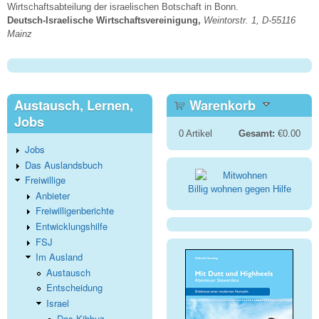
Wirtschaftsabteilung der israelischen Botschaft in Bonn.
Deutsch-Israelische Wirtschaftsvereinigung,
Weintorstr. 1, D-55116
Mainz
Austausch, Lernen,
Warenkorb
Jobs
0
Artikel
Gesamt:
€0.00
Jobs
Das Auslandsbuch
Freiwillige
Billig wohnen gegen Hilfe
Anbieter
Freiwilligenberichte
Entwicklungshilfe
FSJ
Im Ausland
Austausch
Entscheidung
Israel
Das Kibbuz-