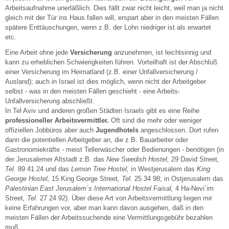
Arbeitsaufnahme unerläßlich. Dies fällt zwar nicht leicht, weil man ja nicht
gleich mit der Tür ins Haus fallen will, erspart aber in den meisten Fällen
spätere Enttäuschungen, wenn z.B. der Lohn niedriger ist als erwartet
etc.
Eine Arbeit ohne jede
Versicherung
anzunehmen, ist leichtsinnig und
kann zu erheblichen Schwierigkeiten führen. Vorteilhaft ist der Abschluß
einer Versicherung im Heimatland (z.B. einer Unfallversicherung /
Ausland); auch in Israel ist dies möglich, wenn nicht der Arbeitgeber
selbst - was in den meisten Fällen geschieht - eine Arbeits-
Unfallversicherung abschließt.
In Tel Aviv und anderen großen Städten Israels gibt es eine Reihe
professioneller Arbeitsvermittler.
Oft sind die mehr oder weniger
offiziellen Jobbüros aber auch
Jugendhotels
angeschlossen. Dort rufen
dann die potentiellen Arbeitgeber an, die z.B. Bauarbeiter oder
Gastronomiekräfte - meist Tellerwäscher oder Bedienungen - benötigen (in
der Jerusalemer Altstadt z.B. das
New Swedish Hostel,
29 David Street
,
Tel.
89 41 24 und das
Lemon Tree Hostel;
in Westjerusalem das
King
George Hostel,
15 King George Street
, Tel.
25 34 98; in Ostjerusalem das
Palestinian East Jerusalem´s International Hostel Faisal,
4 Ha-Nevi´im
Street
, Tel.
27 24 92). Über diese Art von Arbeitsvermittlung liegen mir
keine Erfahrungen vor, aber man kann davon ausgehen, daß in den
meisten Fällen der Arbeitssuchende eine Vermittlungsgebühr bezahlen
muß.