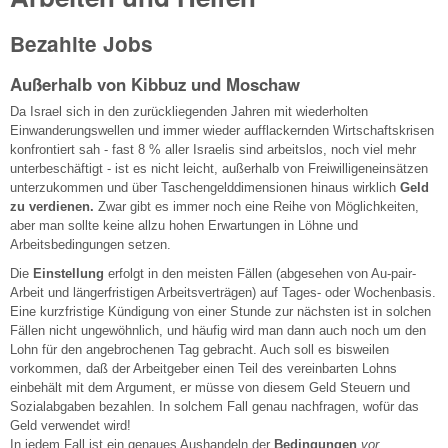
Bezahlte Jobs
Außerhalb von Kibbuz und Moschaw
Da Israel sich in den zurückliegenden Jahren mit wiederholten
Einwanderungswellen und immer wieder aufflackernden Wirtschaftskrisen
konfrontiert sah - fast 8 % aller Israelis sind arbeitslos, noch viel mehr
unterbeschäftigt - ist es nicht leicht, außerhalb von Freiwilligeneinsätzen
unterzukommen und über Taschengelddimensionen hinaus wirklich
Geld
zu verdienen.
Zwar gibt es immer noch eine Reihe von Möglichkeiten,
aber man sollte keine allzu hohen Erwartungen in Löhne und
Arbeitsbedingungen setzen.
Die
Einstellung
erfolgt in den meisten Fällen (abgesehen von Au-pair-
Arbeit und längerfristigen Arbeitsverträgen) auf Tages- oder Wochenbasis.
Eine kurzfristige Kündigung von einer Stunde zur nächsten ist in solchen
Fällen nicht ungewöhnlich, und häufig wird man dann auch noch um den
Lohn für den angebrochenen Tag gebracht. Auch soll es bisweilen
vorkommen, daß der Arbeitgeber einen Teil des vereinbarten Lohns
einbehält mit dem Argument, er müsse von diesem Geld Steuern und
Sozialabgaben bezahlen. In solchem Fall genau nachfragen, wofür das
Geld verwendet wird!
In jedem Fall ist ein genaues Aushandeln der
Bedingungen
vor