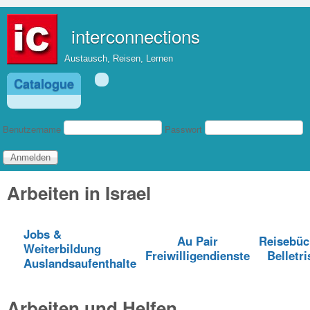
Direkt zum Inhalt
interconnections
Austausch, Reisen, Lernen
Catalogue
Benutzeranmeldung
Benutzername
Passwort
Arbeiten in Israel
Jobs &
Au Pair
Reisebüc
Weiterbildung
Freiwilligendienste
Belletri
Auslandsaufenthalte
Arbeiten und Helfen