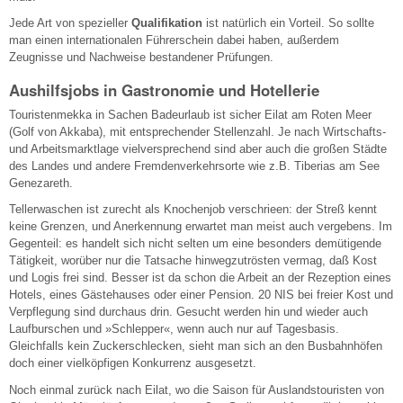
Jede Art von spezieller
Qualifikation
ist natürlich ein Vorteil. So sollte
man einen internationalen Führerschein dabei haben, außerdem
Zeugnisse und Nachweise bestandener Prüfungen.
Aushilfsjobs in Gastronomie und Hotellerie
Touristenmekka in Sachen Badeurlaub ist sicher Eilat am Roten Meer
(Golf von Akkaba), mit entsprechender Stellenzahl. Je nach Wirtschafts-
und Arbeitsmarktlage vielversprechend sind aber auch die großen Städte
des Landes und andere Fremdenverkehrsorte wie z.B. Tiberias am See
Genezareth.
Tellerwaschen ist zurecht als Knochenjob verschrieen: der Streß kennt
keine Grenzen, und Anerkennung erwartet man meist auch vergebens. Im
Gegenteil: es handelt sich nicht selten um eine besonders demütigende
Tätigkeit, worüber nur die Tatsache hinwegzutrösten vermag, daß Kost
und Logis frei sind. Besser ist da schon die Arbeit an der Rezeption eines
Hotels, eines Gästehauses oder einer Pension. 20 NIS bei freier Kost und
Verpflegung sind durchaus drin. Gesucht werden hin und wieder auch
Laufburschen und »Schlepper«, wenn auch nur auf Tagesbasis.
Gleichfalls kein Zuckerschlecken, sieht man sich an den Busbahnhöfen
doch einer vielköpfigen Konkurrenz ausgesetzt.
Noch einmal zurück nach Eilat, wo die Saison für Auslandstouristen von