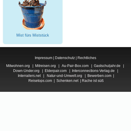
Mist fürs Miststück
Impressum
|
Datenschutz
|
Rechtliches
Mitwohnen.org
|
Mitreisen.org
|
Au-Pair-Box.com
|
Gastschuljahr.de
|
Down-Under.org
|
Elderpair.com
|
Interconnections-Verlag.de
|
Interrailers.net
|
Natur-und-Umwelt.org
|
Bewerben.com
|
Reisetops.com
|
Schenken.net
|
Rache ist süß