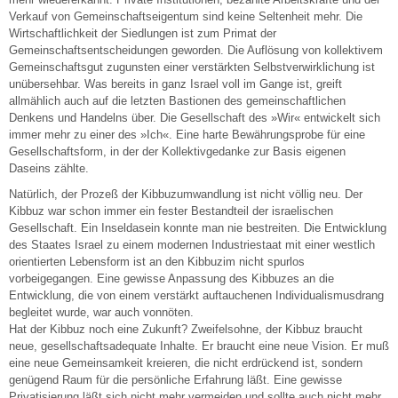
Verkauf von Gemeinschaftseigentum sind keine Seltenheit mehr. Die
Wirtschaftlichkeit der Siedlungen ist zum Primat der
Gemeinschaftsentscheidungen geworden. Die Auflösung von kollektivem
Gemeinschaftsgut zugunsten einer verstärkten Selbstverwirklichung ist
unübersehbar. Was bereits in ganz Israel voll im Gange ist, greift
allmählich auch auf die letzten Bastionen des gemeinschaftlichen
Denkens und Handelns über. Die Gesellschaft des »Wir« entwickelt sich
immer mehr zu einer des »Ich«. Eine harte Bewährungsprobe für eine
Gesellschaftsform, in der der Kollektivgedanke zur Basis eigenen
Daseins zählte.
Natürlich, der Prozeß der Kibbuzumwandlung ist nicht völlig neu. Der
Kibbuz war schon immer ein fester Bestandteil der israelischen
Gesellschaft. Ein Inseldasein konnte man nie bestreiten. Die Entwicklung
des Staates Israel zu einem modernen Industriestaat mit einer westlich
orientierten Lebensform ist an den Kibbuzim nicht spurlos
vorbeigegangen. Eine gewisse Anpassung des Kibbuzes an die
Entwicklung, die von einem verstärkt auftauchenen Individualismusdrang
begleitet wurde, war auch vonnöten.
Hat der Kibbuz noch eine Zukunft? Zweifelsohne, der Kibbuz braucht
neue, gesellschaftsadequate Inhalte. Er braucht eine neue Vision. Er muß
eine neue Gemeinsamkeit kreieren, die nicht erdrückend ist, sondern
genügend Raum für die persönliche Erfahrung läßt. Eine gewisse
Privatisierung läßt sich nicht mehr vermeiden und sollte auch nicht mehr