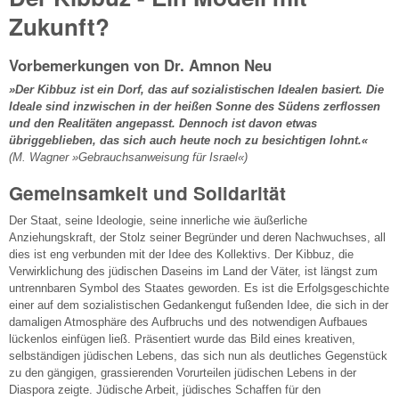
Zukunft?
Vorbemerkungen von Dr. Amnon Neu
»Der Kibbuz ist ein Dorf, das auf sozialistischen Idealen basiert. Die
Ideale sind inzwischen in der heißen Sonne des Südens zerflossen
und den Realitäten angepasst. Dennoch ist davon etwas
übriggeblieben, das sich auch heute noch zu besichtigen lohnt.«
(M. Wagner »Gebrauchsanweisung für Israel«)
Gemeinsamkeit und Solidarität
Der Staat, seine Ideologie, seine innerliche wie äußerliche
Anziehungskraft, der Stolz seiner Begründer und deren Nachwuchses, all
dies ist eng verbunden mit der Idee des Kollektivs. Der Kibbuz, die
Verwirklichung des jüdischen Daseins im Land der Väter, ist längst zum
untrennbaren Symbol des Staates geworden. Es ist die Erfolgsgeschichte
einer auf dem sozialistischen Gedankengut fußenden Idee, die sich in der
damaligen Atmosphäre des Aufbruchs und des notwendigen Aufbaues
lückenlos einfügen ließ. Präsentiert wurde das Bild eines kreativen,
selbständigen jüdischen Lebens, das sich nun als deutliches Gegenstück
zu den gängigen, grassierenden Vorurteilen jüdischen Lebens in der
Diaspora zeigte. Jüdische Arbeit, jüdisches Schaffen für den