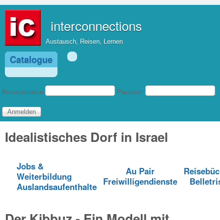
Direkt zum Inhalt
interconnections
Austausch, Reisen, Lernen
Catalogue
Benutzeranmeldung
Benutzername
Passwort
Idealistisches Dorf in Israel
Jobs &
Au Pair
Reisebüc
Weiterbildung
Freiwilligendienste
Belletri
Auslandsaufenthalte
Der Kibbuz - Ein Modell mit