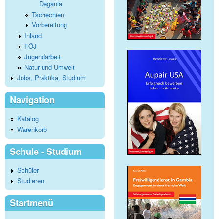
Degania
Tschechien
Vorbereitung
Inland
FÖJ
Jugendarbeit
Natur und Umwelt
Jobs, Praktika, Studium
Navigation
Katalog
Warenkorb
Schule - Studium
Schüler
Studieren
Startmenü