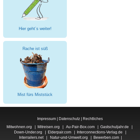
Hier geht´s weiter!
Rache ist süß
Mist fürs Miststück
Impressum
|
Datenschutz
|
Rechtliches
Mitwohnen.org
|
Mitreisen.org
|
Au-Pair-Box.com
|
Gastschuljahr.de
|
Down-Under.org
|
Elderpair.com
|
Interconnections-Verlag.de
|
Interrailers.net
|
Natur-und-Umwelt.org
|
Bewerben.com
|