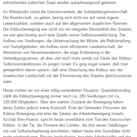
entstehenden jüdischen Staat wurden aufopferungsvoll geleistet.
Im Mittelpunkt stand die Gemeinsamkeit, die Solidaritätsgemeinschaft.
Die Bereitschaft, zu geben, bezog sich nicht nur auf seine eigene
Lebenssphäre, sondern auch auf den allgemeinen staatlichen Rahmen.
Die Kibbuzbewegung war nicht nur ein integraler Bestandteil des Staates,
sie war gleichzeitig auch eine Quelle seiner Selbstverwirklichung. Der
Aufbau von Siedlungen, die Urbarmachung der Wüste, die Betkämpfung
von Sumpfgebieten, der Aufbau einer effizienten Landwirtschaft, die
Absorption von Neueinwanderern, die enge Einbindung in die
Verteidigungsarmee, all dies und noch mehr wurde zur Säule des Kibbuz-
Selbstverständnisses im jungen Israel. Es ging sogar soweit, daß man
gelegentlich davon sprach, daß eine Streichung des Kibbuz aus der
israelischen Landschaft mit der Eliminierung des Staates gleichzusetzen
wäre.
Heute stehen wir vor einer völlig veränderten Situation. Quantitätsmäßig
zählt die Kibbuzbewegung immer noch ca. 280 Siedlungen mit ca.
120.000 Mitgliedern. Über den wahren Zustand der Bewegung liefern
diese Zahlen jedoch keine Auskunft. Eine der führenden Personen der
Kibbuz-Bewegung und eine der Säulen der Arbeiterbewegung Israels,
Itzchak Ben-Aharon, spricht heute unverblümt vom Tod des klassischen
Kibbuz. In der Tat, die Pioniere des Landes, die ihre neuen Siedlungen
mit viel Selbstaufopferung errichteten, hätten heute ihre Grundidee nicht
mehr wiedererkannt. Private Institutionen, bezahlte Arbeitskräfte und der