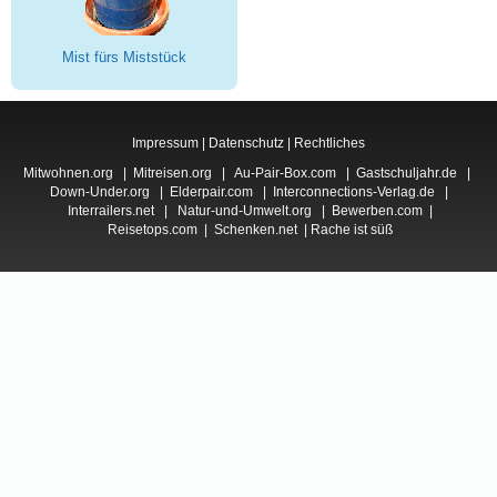
Mist fürs Miststück
Impressum
|
Datenschutz
|
Rechtliches
Mitwohnen.org
|
Mitreisen.org
|
Au-Pair-Box.com
|
Gastschuljahr.de
|
Down-Under.org
|
Elderpair.com
|
Interconnections-Verlag.de
|
Interrailers.net
|
Natur-und-Umwelt.org
|
Bewerben.com
|
Reisetops.com
|
Schenken.net
|
Rache ist süß