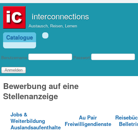
Direkt zum Inhalt
interconnections
Austausch, Reisen, Lernen
Catalogue
Benutzeranmeldung
Benutzername
Passwort
Bewerbung auf eine
Stellenanzeige
Jobs &
Au Pair
Reisebüc
Weiterbildung
Freiwilligendienste
Belletri
Auslandsaufenthalte