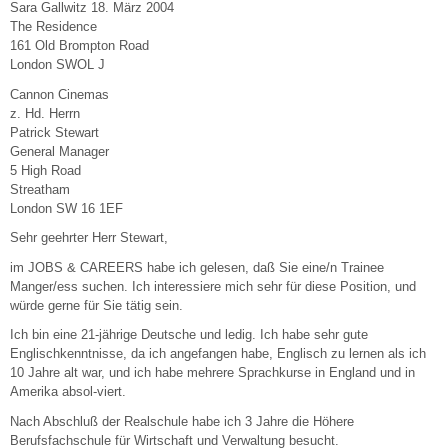
Sara Gallwitz 18. März 2004
The Residence
161 Old Brompton Road
London SWOL J
Cannon Cinemas
z. Hd. Herrn
Patrick Stewart
General Manager
5 High Road
Streatham
London SW 16 1EF
Sehr geehrter Herr Stewart,
im JOBS & CAREERS habe ich gelesen, daß Sie eine/n Trainee
Manger/ess suchen. Ich interessiere mich sehr für diese Position, und
würde gerne für Sie tätig sein.
Ich bin eine 21-jährige Deutsche und ledig. Ich habe sehr gute
Englischkenntnisse, da ich angefangen habe, Englisch zu lernen als ich
10 Jahre alt war, und ich habe mehrere Sprachkurse in England und in
Amerika absol-viert.
Nach Abschluß der Realschule habe ich 3 Jahre die Höhere
Berufsfachschule für Wirtschaft und Verwaltung besucht.