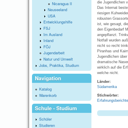
die Jugendlichen v
Nicaragua II
Das Internat best
Neuseeland
riesigen Kuhweide
USA
robusten Grassort
Entwicklungshilfe
ist, wie gesagt, d
FSJ
den Eigenbedarf M
Im Ausland
angepflanzt. Trin
Inland
Notfall wurden au
nicht so recht tri
FÖJ
Piranhas und Kaim
Jugendarbeit
Jugendlichen über
Natur und Umwelt
dramatische Nasen
Jobs, Praktika, Studium
wirklich auf die E
welche nicht.
Navigation
Länder:
Südamerika
Katalog
Stichwörter:
Warenkorb
Erfahrungsbericht
Schule - Studium
Schüler
Studieren