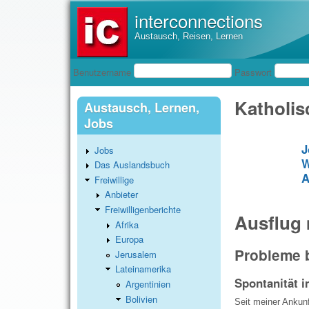
interconnections
Austausch, Reisen, Lernen
Benutzeranmeldung
Benutzername
Passwort
Katholis
Austausch, Lernen,
Jobs
J
Jobs
W
Das Auslandsbuch
A
Freiwillige
Anbieter
Freiwilligenberichte
Ausflug 
Afrika
Europa
Probleme b
Jerusalem
Lateinamerika
Spontanität i
Argentinien
Bolivien
Seit meiner Ankunf