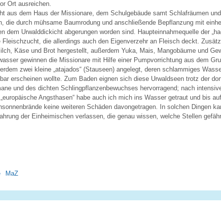
or Ort ausreichen.
eht aus dem Haus der Missionare, dem Schulgebäude samt Schlafräumen und 
n, die durch mühsame Baumrodung und anschließende Bepflanzung mit einh
en dem Urwalddickicht abgerungen worden sind. Haupteinnahmequelle der „h
ie Fleischzucht, die allerdings auch den Eigenverzehr an Fleisch deckt. Zusätz
ilch, Käse und Brot hergestellt, außerdem Yuka, Mais, Mangobäume und Ge
kwasser gewinnen die Missionare mit Hilfe einer Pumpvorrichtung aus dem Gru
ßerdem zwei kleine „atajados“ (Stauseen) angelegt, deren schlammiges Wasser
nkbar erscheinen wollte. Zum Baden eignen sich diese Urwaldseen trotz der do
ane und des dichten Schlingpflanzenbewuchses hervorragend; nach intensive
 „europäische Angsthasen“ habe auch ich mich ins Wasser getraut und bis auf
sonnenbrände keine weiteren Schäden davongetragen. In solchen Dingen ka
rfahrung der Einheimischen verlassen, die genau wissen, welche Stellen gefähr
e
MaZ