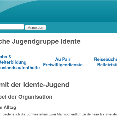
Direkt zum Inhalt
che Jugendgruppe Idente
obs &
Au Pair
Reisebüch
eiterbildung
Freiwilligendienste
Belletrist
uslandsaufenthalte
mit der Idente-Jugend
ei der Organisation
m Alltag
t begleite ich die Schwestertern zwei Mal wöchentlich zu den ein- bis zweistü