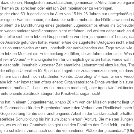
e dazu dienen, Neuigkeiten auszutauschen, gemeinsame Aktivitäten zu organis
Themen zu sprechen oder einfach Zeit miteinander zu verbringen.
ge der circa 50 Jugendlichen im Alter von 15 bis 25 Jahren nur unregelmäßig
der eigene Familien haben, so dass nur selten mehr als die Hälfte anwesend is
or allem die Durchführung eines geplanten Jugendcamps etwas ins Schleuder
n wegen anderer Verpflichtungen nicht mitfahren und wollten daher auch an d
So stellte sich beim letzten Gruppentreffen vor dem „campamento“ heraus, da
de Ausrede gefunden hatte, warum er/sie die zugeteilten Aufgaben nicht erle
ussion entschieden wir uns, innerhalb der verbleibenden drei Tage soviel wie
im letzten Moment die Entscheidung zu fällen, ob wir fahren oder nicht. Was
ahre-im-Voraus“ – Planungsdenken für unmöglich gehalten hatte, wurde wahr:
n geschafft, innerhalb kürzester Zeit sämtliche Lebensmittel einzukaufen, T
 die nötigen Utensilien für Sport und Lagerfeuer zusammenzusuchen, so das
hmern dann doch noch stattfinden konnte. „Qué alegría“ – was für eine Freud
habe ich hier inzwischen öfters erlebt: Organisatorische Dinge werden bis zu
acemos mañana“ – Lasst es uns morgen machen!), aber irgendwie funktioniert
ntstehende Zeitdruck steigert die Kreativität sogar noch!
p hat in einem Jungeninternat, knapp 20 km von der Mission entfernt liegt u
ch Gartenanbau für den Eigenbedarf sowie den Verkauf von Rindfleisch nach 
 Gegenleistung für die sehr anstrengende Arbeit in der Landwirtschaft erhalten
stenlose Schulbildung bis hin zum „bachillerato“ (Abitur). Die meisten Jung
n, wo es oft nur Grundschulen gibt und den Familien das Geld fehlt, um ihr
ng zu schicken, zumal auch dort die vorhandenen Plätze der „secundaria“ (Ob