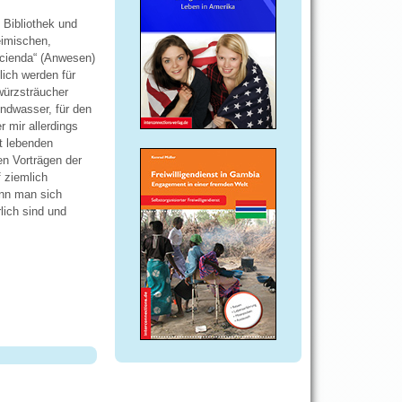
Bibliothek und
eimischen,
acienda“ (Anwesen)
lich werden für
würzsträucher
ndwasser, für den
 mir allerdings
rt lebenden
n Vorträgen der
 ziemlich
nn man sich
lich sind und