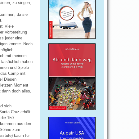
ieren, zu singen,
 kommen, da sie
t.
n: Viele
er Vorbereitung
ss jeder eine
digen konnte. Nach
 möglich
 ich mit meinem
 Tatsächlich haben
hemen und Spiele
s das Camp mit
e! Diesen
m letzten Moment
 dann doch alles,
nd sich
Santa Cruz erhält,
 die 150
en kommen aus den
e Söhne zum
erstufe) kaum für