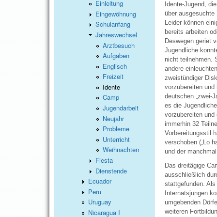
Einleitung
Idente-Jugend, di
Eingewöhnung
über ausgesuchte 
Leider können eini
Schulanfang
bereits arbeiten o
Jahreswechsel
Deswegen geriet v
Arztbesuch
Jugendliche konnte
Aufgaben
nicht teilnehmen. 
Englisch
andere einleuchten
Freizeit
zweistündiger Disk
Idente
vorzubereiten und 
deutschen „zwei-J
Camp
es die Jugendliche
Jugendarbeit
vorzubereiten und
Neujahr
immerhin 32 Teilne
Probleme
Vorbereitungsstil 
Unterricht
verschoben („Lo h
Weihnachten
und der manchmal e
Fiesta
Das dreitägige Cam
Dienstende
ausschließlich dur
Ecuador
stattgefunden. Als
Peru
Internatsjungen ko
Uruguay
umgebenden Dörfer
Nicaragua I
weiteren Fortbildu