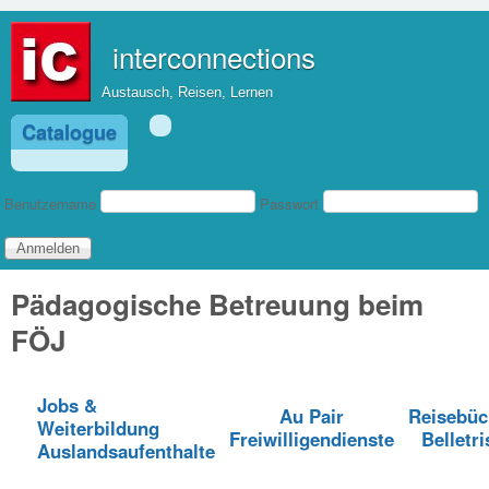
Direkt zum Inhalt
interconnections
Austausch, Reisen, Lernen
Catalogue
Benutzeranmeldung
Benutzername
Passwort
Pädagogische Betreuung beim
FÖJ
Jobs &
Au Pair
Reisebüc
Weiterbildung
Freiwilligendienste
Belletri
Auslandsaufenthalte