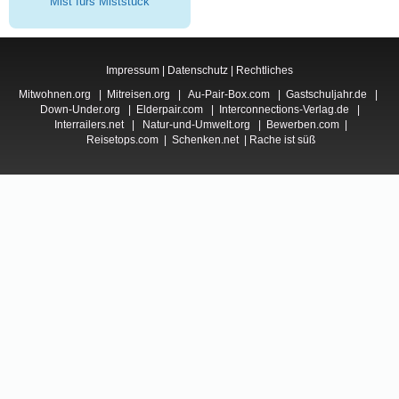
Mist fürs Miststück
Impressum
|
Datenschutz
|
Rechtliches
Mitwohnen.org
|
Mitreisen.org
|
Au-Pair-Box.com
|
Gastschuljahr.de
|
Down-Under.org
|
Elderpair.com
|
Interconnections-Verlag.de
|
Interrailers.net
|
Natur-und-Umwelt.org
|
Bewerben.com
|
Reisetops.com
|
Schenken.net
|
Rache ist süß