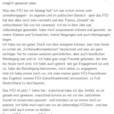
möglich gewesen wäre.
Was das FÖJ bei mir bewegt hat? Ich war schon immer sehr
umweltengagiert - im eigenen und im politischen Bereich - aber das FÖJ
hat das alles noch sehr verstärkt und das Thema „Umwelt" als
unlöschbaren Teil von mir verankert. Ich bin in dem Jahr viel
selbständiger geworden, habe mich ausprobieren können und gemerkt, wo
meine Stärken und Schwächen, meine Neigungen und auch Abneigungen
liegen.
Ich habe mir ein gutes Stück von dem aneignen können, was man heute
so schön als „Schlüsselkompetenzen" bezeichnet und was ein ganz
wichtiger Teil für meinen weiteren persönlichen, aber auch beruflichen
Werdegang war und ist. Ich habe gute enge Freunde gefunden, die dies
bis heute noch sind. Ich habe auch gelernt, wie gut Engagement tut und
ist, habe die Bestätigung bekommen, mich weiter zu engagieren.
Und ich habe immer noch vor, mit zwei meiner guten FÖJ-Freundinnen
das Ergebnis unserer FÖJ-Zukunftswerkstatt umzusetzen: zu Fuß
Deutschland zu durchqueren.
Das FÖJ ist jetzt 7 Jahre her - manchmal habe ich das Gefühl, es ist
gerade erst gewesen, manchmal kommt es mir vor wie Jahrzehnte.
Soviel ist inzwischen passiert - und trotzdem ist es immer noch so
präsent. Ich fühle mich nach wie vor als (ehemalige) FÖJlerin - und das
wird wohl auch immer so bleiben.