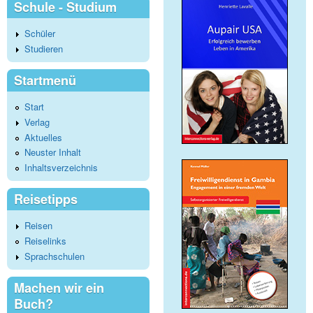
Schule - Studium
Schüler
Studieren
Startmenü
Start
Verlag
Aktuelles
Neuster Inhalt
Inhaltsverzeichnis
Reisetipps
Reisen
Reiselinks
Sprachschulen
Machen wir ein
Buch?