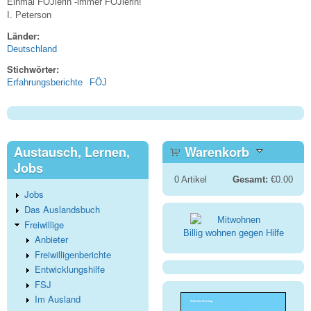
Einmal FÖJlerin -immer FÖJlerin!
I. Peterson
Länder:
Deutschland
Stichwörter:
Erfahrungsberichte
FÖJ
Austausch, Lernen,
Warenkorb
Jobs
0
Artikel
Gesamt:
€0.00
Jobs
Das Auslandsbuch
Freiwillige
Billig wohnen gegen Hilfe
Anbieter
Freiwilligenberichte
Entwicklungshilfe
FSJ
Im Ausland