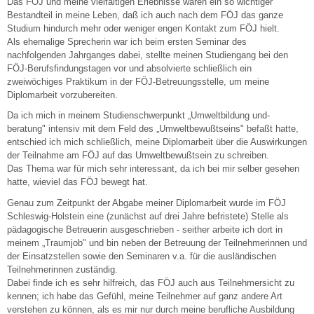
Das FÖJ und meine vielfaltigen Erlebnisse waren ein so wichtiger
Bestandteil in meine Leben, daß ich auch nach dem FÖJ das ganze
Studium hindurch mehr oder weniger engen Kontakt zum FÖJ hielt.
Als ehemalige Sprecherin war ich beim ersten Seminar des
nachfolgenden Jahrganges dabei, stellte meinen Studiengang bei den
FÖJ-Berufsfindungstagen vor und absolvierte schließlich ein
zweiwöchiges Praktikum in der FÖJ-Betreuungsstelle, um meine
Diplomarbeit vorzubereiten.
Da ich mich in meinem Studienschwerpunkt „Umweltbildung und-
beratung" intensiv mit dem Feld des „Umweltbewußtseins" befaßt hatte,
entschied ich mich schließlich, meine Diplomarbeit über die Auswirkungen
der Teilnahme am FÖJ auf das Umweltbewußtsein zu schreiben.
Das Thema war für mich sehr interessant, da ich bei mir selber gesehen
hatte, wieviel das FÖJ bewegt hat.
Genau zum Zeitpunkt der Abgabe meiner Diplomarbeit wurde im FÖJ
Schleswig-Holstein eine (zunächst auf drei Jahre befristete) Stelle als
pädagogische Betreuerin ausgeschrieben - seither arbeite ich dort in
meinem „Traumjob" und bin neben der Betreuung der Teilnehmerinnen und
der Einsatzstellen sowie den Seminaren v.a. für die ausländischen
Teilnehmerinnen zuständig.
Dabei finde ich es sehr hilfreich, das FÖJ auch aus Teilnehmersicht zu
kennen; ich habe das Gefühl, meine Teilnehmer auf ganz andere Art
verstehen zu können, als es mir nur durch meine berufliche Ausbildung