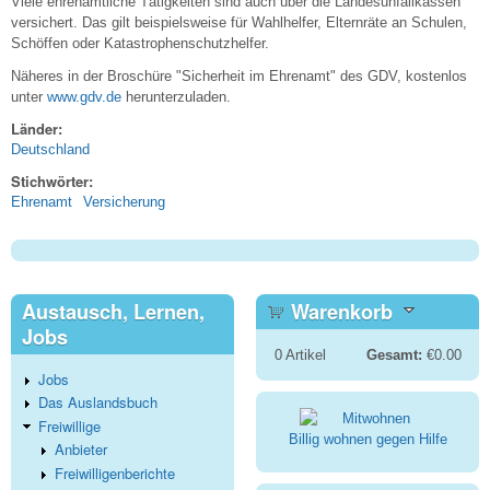
Viele ehrenamtliche Tätigkeiten sind auch über die Landesunfallkassen
versichert. Das gilt beispielsweise für Wahlhelfer, Elternräte an Schulen,
Schöffen oder Katastrophenschutzhelfer.
Näheres in der Broschüre "Sicherheit im Ehrenamt" des GDV, kostenlos
unter
www.gdv.de
herunterzuladen.
Länder:
Deutschland
Stichwörter:
Ehrenamt
Versicherung
Austausch, Lernen,
Warenkorb
Jobs
0
Artikel
Gesamt:
€0.00
Jobs
Das Auslandsbuch
Freiwillige
Billig wohnen gegen Hilfe
Anbieter
Freiwilligenberichte