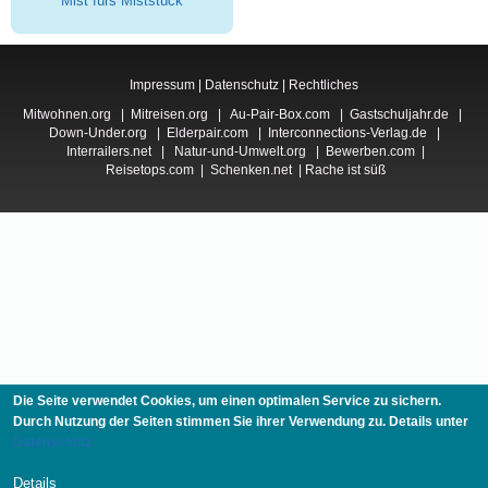
Mist fürs Miststück
Impressum
|
Datenschutz
|
Rechtliches
Mitwohnen.org
|
Mitreisen.org
|
Au-Pair-Box.com
|
Gastschuljahr.de
|
Down-Under.org
|
Elderpair.com
|
Interconnections-Verlag.de
|
Interrailers.net
|
Natur-und-Umwelt.org
|
Bewerben.com
|
Reisetops.com
|
Schenken.net
|
Rache ist süß
Die Seite verwendet Cookies, um einen optimalen Service zu sichern.
Durch Nutzung der Seiten stimmen Sie ihrer Verwendung zu. Details unter
Datenschutz.
Details