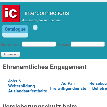
Direkt zum Inhalt
interconnections
Austausch, Reisen, Lernen
Catalogue
Benutzeranmeldung
Benutzername
Passwort
Ehrenamtliches Engagement
Jobs &
Au Pair
Reisebüc
Weiterbildung
Freiwilligendienste
Belletri
Auslandsaufenthalte
Versicherungschutz beim