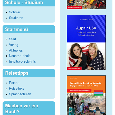
Schule - Studium
Schüler
Studieren
Startmenü
Start
Verlag
Aktuelles
Neuster Inhalt
Inhaltsverzeichnis
Reisetipps
Reisen
Reiselinks
Sprachschulen
Machen wir ein
Buch?