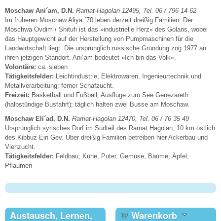
Moschaw Ani´am, D.N.
Ramat-Hagolan 12495, Tel. 06 / 796 14 62
Im früheren Moschaw Aliya ´70 leben derzeit dreißig Familien. Der
Moschwa Ovdim / Shitufi ist das »industrielle Herz« des Golans, wobei
das Hauptgewicht auf der Herstellung von Pumpmaschinen für die
Landwirtschaft liegt. Die ursprünglich russische Gründung zog 1977 an
ihren jetzigen Standort. Ani´am bedeutet »Ich bin das Volk«.
Volontäre:
ca. sieben
Tätigkeitsfelder:
Leichtindustrie, Elektrowaren, Ingenieurtechnik und
Metallverarbeitung; ferner Schafzucht.
Freizeit:
Basketball und Fußball; Ausflüge zum See Genezareth
(halbstündige Busfahrt); täglich halten zwei Busse am Moschaw.
Moschaw Eli´ad, D.N.
Ramat-Hagolan 12470, Tel. 06 / 76 35 49
Ursprünglich syrisches Dorf im Südteil des Ramat Hagolan, 10 km östlich
des Kibbuz Ein Gev. Über dreißig Familien betreiben hier Ackerbau und
Viehzucht.
Tätigkeitsfelder:
Feldbau, Kühe, Puter, Gemüse, Bäume, Äpfel,
Pflaumen
Austausch, Lernen,
Warenkorb