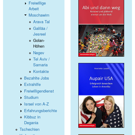
Freiwillige
Arbeit
Moschawim
Arava Tal
Galiläa /
Jesreel
Golan-
Höhen
Negev
Tel Aviv /
Samaria
Kontakte
Bezahlte Jobs
Extrahilfe
Freiwilligendienst
Studium
Israel von A-Z
Erfahrungsberichte
Kibbuz in
Degania
Tschechien