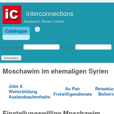
Direkt zum Inhalt
interconnections
Austausch, Reisen, Lernen
Catalogue
Benutzeranmeldung
Benutzername
Passwort
Moschawim im ehemaligen Syrien
Jobs &
Au Pair
Reisebüc
Weiterbildung
Freiwilligendienste
Belletri
Auslandsaufenthalte
Einstellungswillige Moschawim