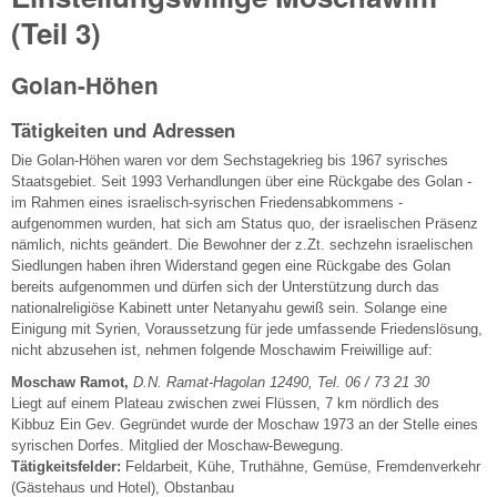
(Teil 3)
Golan-Höhen
Tätigkeiten und Adressen
Die Golan-Höhen waren vor dem Sechstagekrieg bis 1967 syrisches
Staatsgebiet. Seit 1993 Verhandlungen über eine Rückgabe des Golan -
im Rahmen eines israelisch-syrischen Friedensabkommens -
aufgenommen wurden, hat sich am Status quo, der israelischen Präsenz
nämlich, nichts geändert. Die Bewohner der z.Zt. sechzehn israelischen
Siedlungen haben ihren Widerstand gegen eine Rückgabe des Golan
bereits aufgenommen und dürfen sich der Unterstützung durch das
nationalreligiöse Kabinett unter Netanyahu gewiß sein. Solange eine
Einigung mit Syrien, Voraussetzung für jede umfassende Friedenslösung,
nicht abzusehen ist, nehmen folgende Moschawim Freiwillige auf:
Moschaw Ramot,
D.N. Ramat-Hagolan 12490, Tel. 06 / 73 21 30
Liegt auf einem Plateau zwischen zwei Flüssen, 7 km nördlich des
Kibbuz Ein Gev. Gegründet wurde der Moschaw 1973 an der Stelle eines
syrischen Dorfes. Mitglied der Moschaw-Bewegung.
Tätigkeitsfelder:
Feldarbeit, Kühe, Truthähne, Gemüse, Fremdenverkehr
(Gästehaus und Hotel), Obstanbau