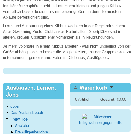
ausgeprägter als in großen, etablierten Kibbuzim. Wer also eine eher
familiäre Atmosphäre sucht, ist mit einem kleinen und jungen Kibbuz
vermutlich besser bedient als mit einem großen, in dem die meisten
Abläufe perfektioniert sind.
Luxus und Ausstattung eines Kibbuz wachsen in der Regel mit seinem
Alter. Swimming-Pools, Clubhäuser, Kulturhallen, Sportplätze sind in
älteren, großen Kibbuzim eher vorhanden als in Neugründungen.
Je mehr Volontäre in einem Kibbuz arbeiten - was nicht unbedingt von der
Größe abhängt - desto besser die Möglichkeiten, mit der Gruppe etwas zu
unternehmen - gemeinsame Feten im Clubhaus, Ausflüge etc.
Austausch, Lernen,
Warenkorb
Jobs
0
Artikel
Gesamt:
€0.00
Jobs
Das Auslandsbuch
Freiwillige
Billig wohnen gegen Hilfe
Anbieter
Freiwilligenberichte