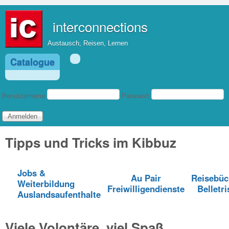
Direkt zum Inhalt
interconnections
Austausch, Reisen, Lernen
Catalogue
Benutzeranmeldung
Benutzername
Passwort
Tipps und Tricks im Kibbuz
Jobs &
Au Pair
Reisebüc
Weiterbildung
Freiwilligendienste
Belletri
Auslandsaufenthalte
Viele Volontäre, viel Spaß