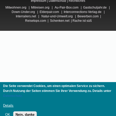
Impressum
|
Datenschutz
|
Rechtliches
Mitwohnen.org
|
Mitreisen.org
|
Au-Pair-Box.com
|
Gastschuljahr.de
|
Down-Under.org
|
Elderpair.com
|
Interconnections-Verlag.de
|
Interrailers.net
|
Natur-und-Umwelt.org
|
Bewerben.com
|
Reisetops.com
|
Schenken.net
|
Rache ist süß
Die Seite verwendet Cookies, um einen optimalen Service zu sichern.
Durch Nutzung der Seiten stimmen Sie ihrer Verwendung zu. Details unter
Datenschutz.
Details
OK
Nein, danke