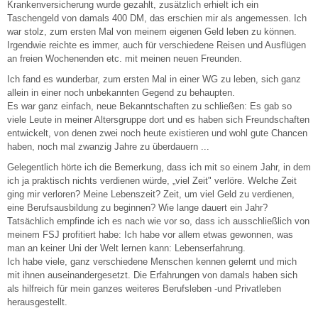
Krankenversicherung wurde gezahlt, zusätzlich erhielt ich ein
Taschengeld von damals 400 DM, das erschien mir als angemessen. Ich
war stolz, zum ersten Mal von meinem eigenen Geld leben zu können.
Irgendwie reichte es immer, auch für verschiedene Reisen und Ausflügen
an freien Wochenenden etc. mit meinen neuen Freunden.
Ich fand es wunderbar, zum ersten Mal in einer WG zu leben, sich ganz
allein in einer noch unbekannten Gegend zu behaupten.
Es war ganz einfach, neue Bekanntschaften zu schließen: Es gab so
viele Leute in meiner Altersgruppe dort und es haben sich Freundschaften
entwickelt, von denen zwei noch heute existieren und wohl gute Chancen
haben, noch mal zwanzig Jahre zu überdauern ...
Gelegentlich hörte ich die Bemerkung, dass ich mit so einem Jahr, in dem
ich ja praktisch nichts verdienen würde, „viel Zeit" verlöre. Welche Zeit
ging mir verloren? Meine Lebenszeit? Zeit, um viel Geld zu verdienen,
eine Berufsausbildung zu beginnen? Wie lange dauert ein Jahr?
Tatsächlich empfinde ich es nach wie vor so, dass ich ausschließlich von
meinem FSJ profitiert habe: Ich habe vor allem etwas gewonnen, was
man an keiner Uni der Welt lernen kann: Lebenserfahrung.
Ich habe viele, ganz verschiedene Menschen kennen gelernt und mich
mit ihnen auseinandergesetzt. Die Erfahrungen von damals haben sich
als hilfreich für mein ganzes weiteres Berufsleben -und Privatleben
herausgestellt.