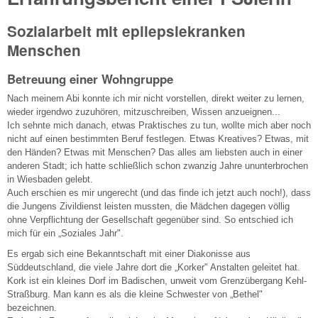
Sozialarbeit mit epilepsiekranken
Menschen
Betreuung einer Wohngruppe
Nach meinem Abi konnte ich mir nicht vorstellen, direkt weiter zu lernen,
wieder irgendwo zuzuhören, mitzuschreiben, Wissen anzueignen...
Ich sehnte mich danach, etwas Praktisches zu tun, wollte mich aber noch
nicht auf einen bestimmten Beruf festlegen. Etwas Kreatives? Etwas, mit
den Händen? Etwas mit Menschen? Das alles am liebsten auch in einer
anderen Stadt; ich hatte schließlich schon zwanzig Jahre ununterbrochen
in Wiesbaden gelebt.
Auch erschien es mir ungerecht (und das finde ich jetzt auch noch!), dass
die Jungens Zivildienst leisten mussten, die Mädchen dagegen völlig
ohne Verpflichtung der Gesellschaft gegenüber sind. So entschied ich
mich für ein „Soziales Jahr".
Es ergab sich eine Bekanntschaft mit einer Diakonisse aus
Süddeutschland, die viele Jahre dort die „Korker" Anstalten geleitet hat.
Kork ist ein kleines Dorf im Badischen, unweit vom Grenzübergang Kehl-
Straßburg. Man kann es als die kleine Schwester von „Bethel"
bezeichnen.