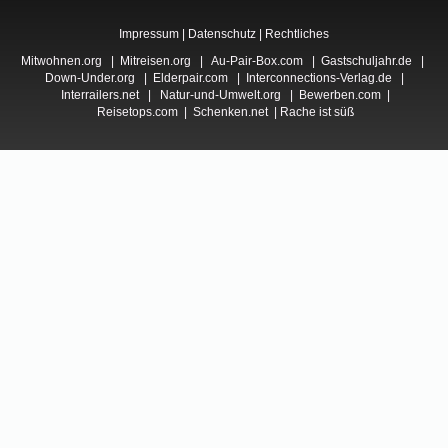
Impressum
|
Datenschutz
|
Rechtliches
Mitwohnen.org
|
Mitreisen.org
|
Au-Pair-Box.com
|
Gastschuljahr.de
|
Down-Under.org
|
Elderpair.com
|
Interconnections-Verlag.de
|
Interrailers.net
|
Natur-und-Umwelt.org
|
Bewerben.com
|
Reisetops.com
|
Schenken.net
|
Rache ist süß