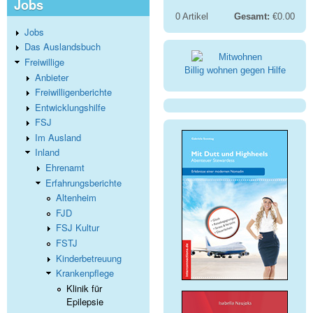
Jobs
0
Artikel
Gesamt:
€0.00
Jobs
Das Auslandsbuch
Freiwillige
Billig wohnen gegen Hilfe
Anbieter
Freiwilligenberichte
Entwicklungshilfe
FSJ
Im Ausland
Inland
Ehrenamt
Erfahrungsberichte
Altenheim
FJD
FSJ Kultur
FSTJ
Kinderbetreuung
Krankenpflege
Klinik für
Epilepsie