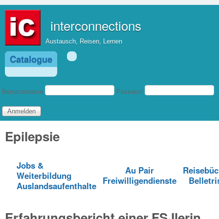
Direkt zum Inhalt
interconnections
Austausch, Reisen, Lernen
Catalogue
Benutzeranmeldung
Benutzername
Passwort
Epilepsie
Jobs &
Au Pair
Reisebüc
Weiterbildung
Freiwilligendienste
Belletri
Auslandsaufenthalte
Erfahrungsbericht einer FSJlerin