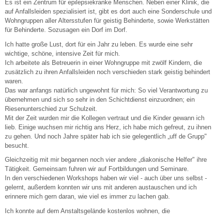
Es ist ein Zentrum für epilepsiekranke Menschen. Neben einer Klinik, die
auf Anfallsleiden spezialisiert ist, gibt es dort auch eine Sonderschule und
Wohngruppen aller Altersstufen für geistig Behinderte, sowie Werkstätten
für Behinderte. Sozusagen ein Dorf im Dorf.
Ich hatte große Lust, dort für ein Jahr zu leben. Es wurde eine sehr
wichtige, schöne, intensive Zeit für mich.
Ich arbeitete als Betreuerin in einer Wohngruppe mit zwölf Kindern, die
zusätzlich zu ihren Anfallsleiden noch verschieden stark geistig behindert
waren.
Das war anfangs natürlich ungewohnt für mich: So viel Verantwortung zu
übernehmen und sich so sehr in den Schichtdienst einzuordnen; ein
Riesenunterschied zur Schulzeit.
Mit der Zeit wurden mir die Kollegen vertraut und die Kinder gewann ich
lieb. Einige wuchsen mir richtig ans Herz, ich habe mich gefreut, zu ihnen
zu gehen. Und noch Jahre später hab ich sie gelegentlich „uff de Grupp"
besucht.
Gleichzeitig mit mir begannen noch vier andere „diakonische Helfer" ihre
Tätigkeit. Gemeinsam fuhren wir auf Fortbildungen und Seminare.
In den verschiedenen Workshops haben wir viel - auch über uns selbst -
gelernt, außerdem konnten wir uns mit anderen austauschen und ich
erinnere mich gern daran, wie viel es immer zu lachen gab.
Ich konnte auf dem Anstaltsgelände kostenlos wohnen, die