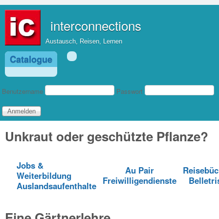
Direkt zum Inhalt
interconnections
Austausch, Reisen, Lernen
Catalogue
Benutzeranmeldung
Benutzername
Passwort
Unkraut oder geschützte Pflanze?
Jobs &
Au Pair
Reisebüc
Weiterbildung
Freiwilligendienste
Belletri
Auslandsaufenthalte
Eine Gärtnerlehre