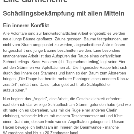
Schädlingsbekämpfung mit allen Mitteln
Ein innerer Konflikt
Alle Volontäre sind zur landwirtschaftlichen Arbeit eingeteilt: es werden
neue junge Bäume gepflanzt, Zäune gezogen, Bäume festgebunden, um
nicht vom Sturm umgepustet zu werden; abgeschnittene Äste müssen
fortgeschafft und junge Bäume beschnitten werden. Eine besonders
unangenehme Arbeit ist das Aufspüren der Raupe eines gefährlichen
Schmetterlings: Sass-Hanamer (d.i. Tigerschmetterling) legt seine Eier
auf den Stämmen von Apfelbäumen ab. Die fingerdicke Raupe frißt sich
durch das Innere des Stammes und kann so den Baum zum Absterben
bringen. „Die Raupe hat bereits mehrere Plantagen eines anderen Kibbuz
zerstört", erklärt uns David, „also gebt acht, alle Schlupflöcher
aufzuspüren."
Nun beginnt das „Angeln", eine Arbeit, die Geschicklichkeit erfordert:
nachdem ich das winzige Schlupfloch am Stamm gefunden habe (und wie
oft hatte ich es übersehen, was mir die Rüge einer anderen Chefin
einbringt), schneide ich es mit meinem Taschenmesser auf und führe
einen Draht ein, dessen Ende wie ein Angelhaken gebogen ist. Diesen
Haken bewege ich behutsam im Inneren der Baumwunde - manche
Wurmgänge sind bis zu 20 Zentimeter lang!