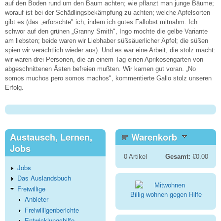
auf den Boden rund um den Baum achten; wie pflanzt man junge Bäume;
worauf ist bei der Schädlingsbekämpfung zu achten; welche Apfelsorten
gibt es (das „erforschte" ich, indem ich gutes Fallobst mitnahm. Ich
schwor auf den grünen „Granny Smith", Ingo mochte die gelbe Variante
am liebsten; beide waren wir Liebhaber süßsäuerlicher Äpfel; die süßen
spien wir verächtlich wieder aus). Und es war eine Arbeit, die stolz macht:
wir waren drei Personen, die an einem Tag einen Aprikosengarten von
abgeschnittenen Ästen befreien mußten. Wir kamen gut voran. „No
somos muchos pero somos machos", kommentierte Gallo stolz unseren
Erfolg.
Austausch, Lernen,
Warenkorb
Jobs
0
Artikel
Gesamt:
€0.00
Jobs
Das Auslandsbuch
Freiwillige
Billig wohnen gegen Hilfe
Anbieter
Freiwilligenberichte
Entwicklungshilfe