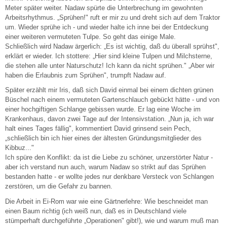
Meter später weiter. Nadaw spürte die Unterbrechung im gewohnten
Arbeitsrhythmus. „Sprühen!" ruft er mir zu und dreht sich auf dem Traktor
um. Wieder sprühe ich - und wieder halte ich inne bei der Entdeckung
einer weiteren vermuteten Tulpe. So geht das einige Male.
Schließlich wird Nadaw ärgerlich: „Es ist wichtig, daß du überall sprühst",
erklärt er wieder. Ich stottere: „Hier sind kleine Tulpen und Milchsterne,
die stehen alle unter Naturschutz! Ich kann da nicht sprühen." „Aber wir
haben die Erlaubnis zum Sprühen", trumpft Nadaw auf.
Später erzählt mir Iris, daß sich David einmal bei einem dichten grünen
Büschel nach einem vermuteten Gartenschlauch gebückt hätte - und von
einer hochgiftigen Schlange gebissen wurde. Er lag eine Woche im
Krankenhaus, davon zwei Tage auf der Intensivstation. „Nun ja, ich war
halt eines Tages fällig", kommentiert David grinsend sein Pech,
„schließlich bin ich hier eines der ältesten Gründungsmitglieder des
Kibbuz..."
Ich spüre den Konflikt: da ist die Liebe zu schöner, unzerstörter Natur -
aber ich verstand nun auch, warum Nadaw so strikt auf das Sprühen
bestanden hatte - er wollte jedes nur denkbare Versteck von Schlangen
zerstören, um die Gefahr zu bannen.
Die Arbeit in Ei-Rom war wie eine Gärtnerlehre: Wie beschneidet man
einen Baum richtig (ich weiß nun, daß es in Deutschland viele
stümperhaft durchgeführte „Operationen" gibt!), wie und warum muß man