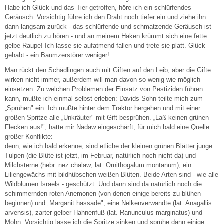
Habe ich Glück und das Tier getroffen, höre ich ein schlürfendes
Geräusch. Vorsichtig führe ich den Draht noch tiefer ein und ziehe ihn
dann langsam zurück - das schlürfende und schmatzende Geräusch ist
jetzt deutlich zu hören - und an meinem Haken krümmt sich eine fette
gelbe Raupe! Ich lasse sie aufatmend fallen und trete sie platt. Glück
gehabt - ein Baumzerstörer weniger!
Man rückt den Schädlingen auch mit Giften auf den Leib, aber die Gifte
wirken nicht immer, außerdem will man davon so wenig wie möglich
einsetzen. Zu welchen Problemen der Einsatz von Pestiziden führen
kann, mußte ich einmal selbst erleben: Davids Sohn teilte mich zum
„Sprühen" ein. Ich mußte hinter dem Traktor hergehen und mit einer
großen Spritze alle „Unkräuter" mit Gift besprühen. „Laß keinen grünen
Flecken aus!", hatte mir Nadaw eingeschärft, für mich bald eine Quelle
großer Konflikte:
denn, wie ich bald erkenne, sind etliche der kleinen grünen Blätter junge
Tulpen (die Blüte ist jetzt, im Februar, natürlich noch nicht da) und
Milchsterne (hebr. nez chalaw; lat. Ornithogalum montanum), ein
Liliengewächs mit bildhübschen weißen Blüten. Beide Arten sind - wie alle
Wildblumen Israels - geschützt. Und dann sind da natürlich noch die
schimmernden roten Anemonen (von denen einige bereits zu blühen
beginnen) und „Marganit hassade", eine Nelkenverwandte (lat. Anagallis
arvensis), zarter gelber Hahnenfuß (lat. Ranunculus marginatus) und
Mohn. Vorsichtig lasse ich die Spritze sinken und sprühe dann einige