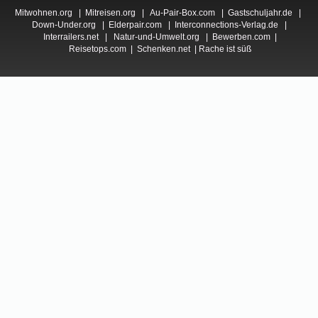
Mitwohnen.org
|
Mitreisen.org
|
Au-Pair-Box.com
|
Gastschuljahr.de
|
Down-Under.org
|
Elderpair.com
|
Interconnections-Verlag.de
|
Interrailers.net
|
Natur-und-Umwelt.org
|
Bewerben.com
|
Reisetops.com
|
Schenken.net
|
Rache ist süß