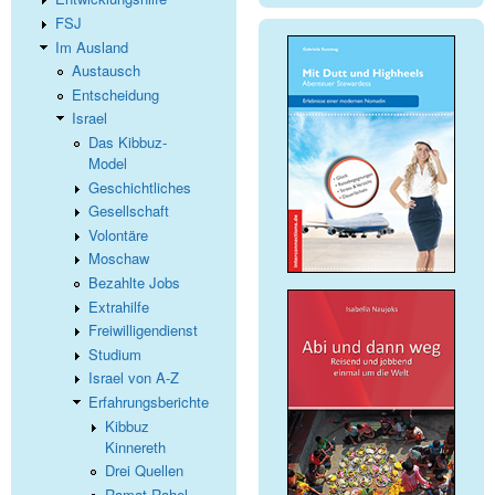
FSJ
Im Ausland
Austausch
Entscheidung
Israel
Das Kibbuz-
Model
Geschichtliches
Gesellschaft
Volontäre
Moschaw
Bezahlte Jobs
Extrahilfe
Freiwilligendienst
Studium
Israel von A-Z
Erfahrungsberichte
Kibbuz
Kinnereth
Drei Quellen
Ramat Rahel