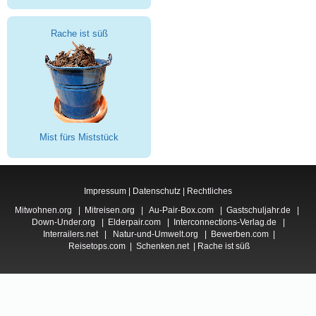
Rache ist süß
Mist fürs Miststück
Impressum
|
Datenschutz
|
Rechtliches
Mitwohnen.org
|
Mitreisen.org
|
Au-Pair-Box.com
|
Gastschuljahr.de
|
Down-Under.org
|
Elderpair.com
|
Interconnections-Verlag.de
|
Interrailers.net
|
Natur-und-Umwelt.org
|
Bewerben.com
|
Reisetops.com
|
Schenken.net
|
Rache ist süß