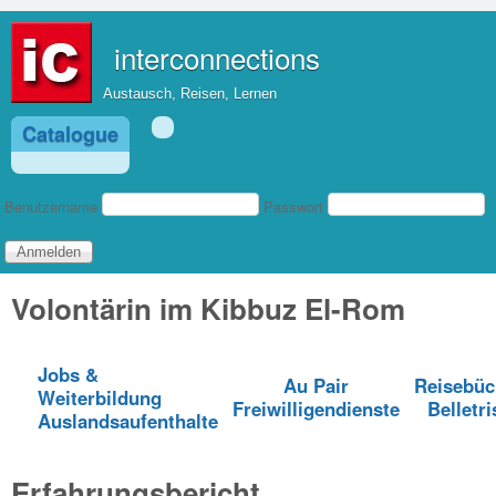
Direkt zum Inhalt
interconnections
Austausch, Reisen, Lernen
Catalogue
Benutzeranmeldung
Benutzername
Passwort
Volontärin im Kibbuz El-Rom
Jobs &
Au Pair
Reisebüc
Weiterbildung
Freiwilligendienste
Belletri
Auslandsaufenthalte
Erfahrungsbericht