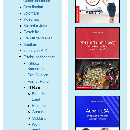
Geschichtliches
Gesellschaft
Volontäre
Moschaw
Bezahlte Jobs
Extrahilfe
Freiwilligendienst
Studium
Israel von A-Z
Erfahrungsberichte
Kibbuz
Kinnereth
Drei Quellen
Ramat Rahel
El-Rom
Fremdes
Land
Einstieg
Gärtnern
Mobbing
Wohin
nun?