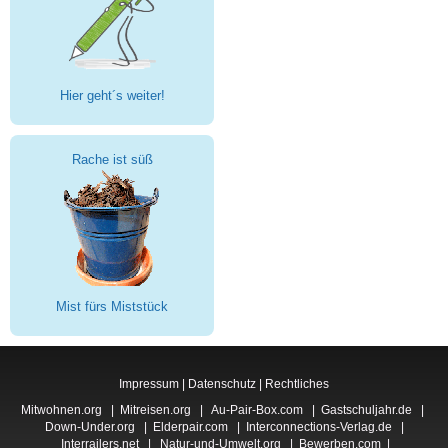
Hier geht´s weiter!
Rache ist süß
Mist fürs Miststück
Impressum
|
Datenschutz
|
Rechtliches
Mitwohnen.org
|
Mitreisen.org
|
Au-Pair-Box.com
|
Gastschuljahr.de
|
Down-Under.org
|
Elderpair.com
|
Interconnections-Verlag.de
|
Interrailers.net
|
Natur-und-Umwelt.org
|
Bewerben.com
|