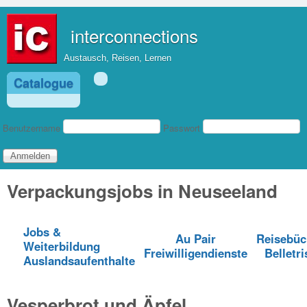
Direkt zum Inhalt
interconnections
Austausch, Reisen, Lernen
Catalogue
Benutzeranmeldung
Benutzername
Passwort
Verpackungsjobs in Neuseeland
Jobs &
Au Pair
Reisebüc
Weiterbildung
Freiwilligendienste
Belletri
Auslandsaufenthalte
Vesperbrot und Äpfel