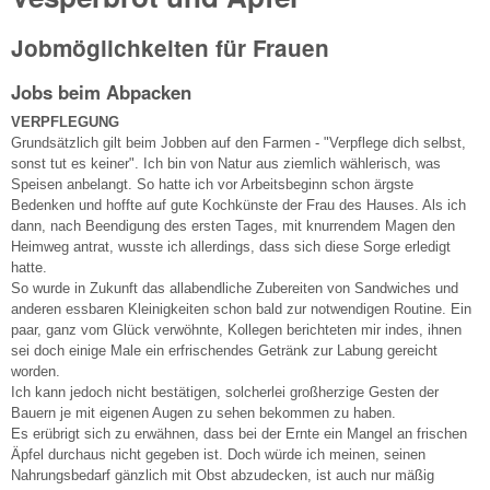
Jobmöglichkeiten für Frauen
Jobs beim Abpacken
VERPFLEGUNG
Grundsätzlich gilt beim Jobben auf den Farmen - "Verpflege dich selbst,
sonst tut es keiner". Ich bin von Natur aus ziemlich wählerisch, was
Speisen anbelangt. So hatte ich vor Arbeitsbeginn schon ärgste
Bedenken und hoffte auf gute Kochkünste der Frau des Hauses. Als ich
dann, nach Beendigung des ersten Tages, mit knurrendem Magen den
Heimweg antrat, wusste ich allerdings, dass sich diese Sorge erledigt
hatte.
So wurde in Zukunft das allabendliche Zubereiten von Sandwiches und
anderen essbaren Kleinigkeiten schon bald zur notwendigen Routine. Ein
paar, ganz vom Glück verwöhnte, Kollegen berichteten mir indes, ihnen
sei doch einige Male ein erfrischendes Getränk zur Labung gereicht
worden.
Ich kann jedoch nicht bestätigen, solcherlei großherzige Gesten der
Bauern je mit eigenen Augen zu sehen bekommen zu haben.
Es erübrigt sich zu erwähnen, dass bei der Ernte ein Mangel an frischen
Äpfel durchaus nicht gegeben ist. Doch würde ich meinen, seinen
Nahrungsbedarf gänzlich mit Obst abzudecken, ist auch nur mäßig