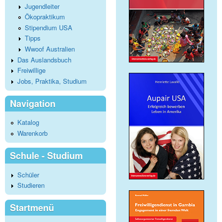
Jugendleiter
Ökopraktikum
Stipendium USA
Tipps
Wwoof Australien
Das Auslandsbuch
Freiwillige
Jobs, Praktika, Studium
Navigation
Katalog
Warenkorb
Schule - Studium
Schüler
Studieren
Startmenü