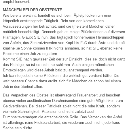
empfehlenswert.
MÄDCHEN BEI DER OBSTERNTE
Wie bereits erwähnt, handelt es sich beim Äpfelpflücken um eine
körperlich anstrengende Tätigkeit. Rein von den körperlichen
Voraussetzungen her betrachtet, sind die (meisten) Mädchen daher
natürlich benachteiligt. Dennoch gab es einige Pflückerinnen auf diversen
Plantagen. Glaubt SIE nun, das tagtäglich tonnenweise Herumschleppen
von Äpfeln, das Zerkratztwerden von Kopf bis Fuß durch Äste und die oft
knallheiße Sonne können IHR nichts anhaben, so hat SIE ebenso keine
Probleme einen Job zu ergattern.
Kommt SIE nach gewisser Zeit der zur Einsicht, dies sei doch nicht ganz
das Richtige, so ist es nicht so schlimm. Auch einigen männlichen
Erntekollegen wird diese Arbeit bald zu anstrengend werden.
Ich kannte jedoch keine Pflückerin, die wirklich gut verdient hätte. Die
weit bessere Chance dazu ergibt sich für Mädchen da schon bei einem
Job in den Sortierhallen.
Das Verpacken des Obstes ist überwiegend Frauenarbeit und beschert
ebenso vielen ausländischen Durchreisenden eine gute Möglichkeit zum
Geldverdienen. Bei dieser Tätigkeit spielt nicht die rohe Kraft, sondern
vielmehr Schnelligkeit, Präzision und nicht zuletzt auch
Durchhaltevermögen die entscheidende Rolle. Das Verpacken der Äpfel
ist allerdings reine Fließbandarbeit, die wiederum auch nicht jederfraus
Sache sein dürfte.