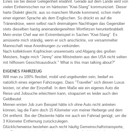
Eines sei bei dieser Gelegenheit erwähnt. Gerade auf dem Lande wird von
vielen Einheimischen nur im härtesten "Kiwi-Slang" kommuniziert. Dieser
harte Dialekt gleicht, aus so manchem Munde kommend, schon mehr
einer eigenen Sprache als dem Englischen. So drückt es auf die
Tränendrüse, wenn selbst nach dreimaligem Nachfragen das Gegenüber
stets dieselben hastig aneinandergereihten Wortfetzen herunterbrabbelt.
Mein erster Chef war ein Extrembeispiel in Sachen "Kiwi-Slang". Es
amüsierte mich ständig, wenn er sich anschickte, vor versammelter
Mannschaft neue Anordnungen zu verkünden.
Nach kollektivem Kopfnicken unsererseits und Abgang des großen
Meisters, fragte mich "Jenny" eine Mitstreiterin aus den USA nicht selten
mit hilflosem Gesichtsausdruck:" What is this man talking about?"
EIGENES FAHRZEUG
Will man zu 100% flexibel, mobil und ungebunden sein, bedarf es
natürlich eines eigenen Fahrzeuges. Dass "Traveller" sich diesen Luxus
leisten, ist eher der Einzelfall. In dem Maße wie ein eigenes Auto die
Reise und Jobsuche erleichtern kann, strapaziert es leider auch den
Geldbeutel.
Meinen ersten Job zum Beispiel hätte ich ohne Auto nicht antreten
können, lag die Farm doch 15 Kilometer von meiner Herberge und dem
Ort entfernt. Bei der Obsternte hätte mir auch ein Fahrrad genügt, um die
3 Kilometer Entfernung zurückzulegen.
Glücklicherweise bestehen auch recht häufig Gemeinschaftstransporte,