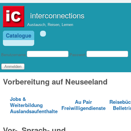
Direkt zum Inhalt
interconnections
Austausch, Reisen, Lernen
Catalogue
Benutzeranmeldung
Benutzername
Passwort
Vorbereitung auf Neuseeland
Jobs &
Au Pair
Reisebüc
Weiterbildung
Freiwilligendienste
Belletri
Auslandsaufenthalte
Vor-, Sprach- und