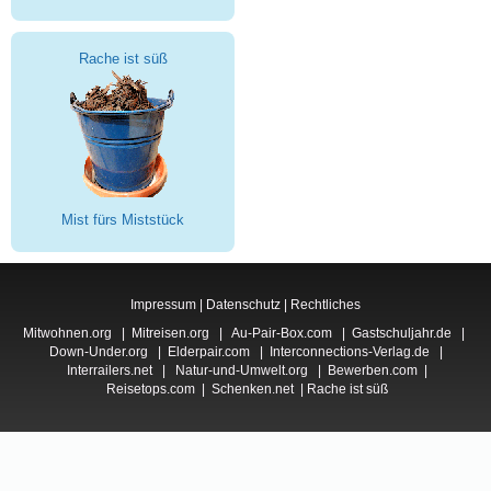
Rache ist süß
Mist fürs Miststück
Impressum
|
Datenschutz
|
Rechtliches
Mitwohnen.org
|
Mitreisen.org
|
Au-Pair-Box.com
|
Gastschuljahr.de
|
Down-Under.org
|
Elderpair.com
|
Interconnections-Verlag.de
|
Interrailers.net
|
Natur-und-Umwelt.org
|
Bewerben.com
|
Reisetops.com
|
Schenken.net
|
Rache ist süß