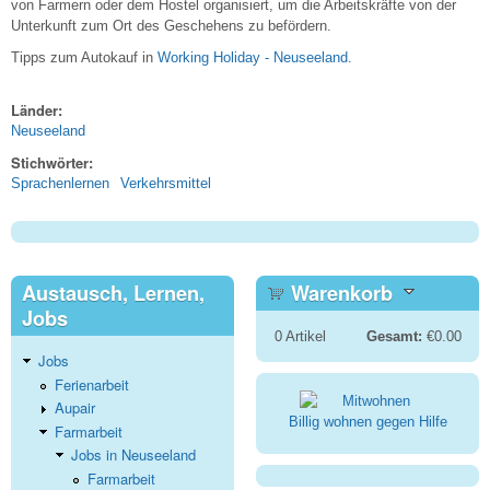
von Farmern oder dem Hostel organisiert, um die Arbeitskräfte von der
Unterkunft zum Ort des Geschehens zu befördern.
Tipps zum Autokauf in
Working Holiday - Neuseeland.
Länder:
Neuseeland
Stichwörter:
Sprachenlernen
Verkehrsmittel
Austausch, Lernen,
Warenkorb
Jobs
0
Artikel
Gesamt:
€0.00
Jobs
Ferienarbeit
Aupair
Billig wohnen gegen Hilfe
Farmarbeit
Jobs in Neuseeland
Farmarbeit